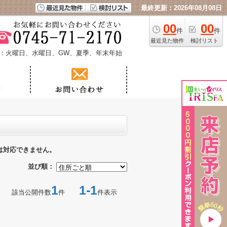
最終更新：2026年08月08日
00
00
件
件
最近見た物件
検討リスト
：火曜日、水曜日、GW、夏季、年末年始
は対応できません。
並び順：
1
1-1
該当公開件数
件
件表示