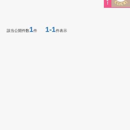
1
1-1
該当公開件数
件
件表示