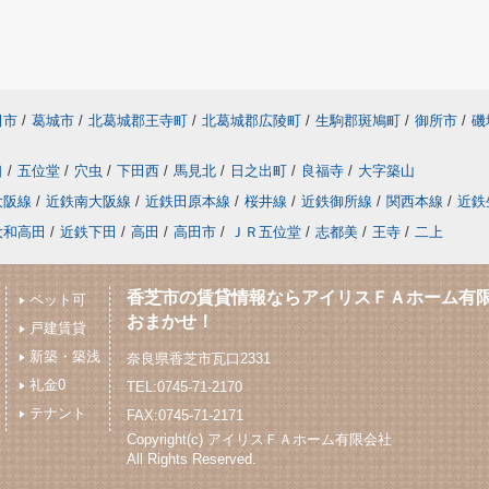
田市
/
葛城市
/
北葛城郡王寺町
/
北葛城郡広陵町
/
生駒郡斑鳩町
/
御所市
/
磯
口
/
五位堂
/
穴虫
/
下田西
/
馬見北
/
日之出町
/
良福寺
/
大字築山
大阪線
/
近鉄南大阪線
/
近鉄田原本線
/
桜井線
/
近鉄御所線
/
関西本線
/
近鉄
大和高田
/
近鉄下田
/
高田
/
高田市
/
ＪＲ五位堂
/
志都美
/
王寺
/
二上
香芝市の賃貸情報ならアイリスＦＡホーム有
ペット可
おまかせ！
戸建賃貸
新築・築浅
奈良県香芝市瓦口2331
礼金0
TEL:0745-71-2170
テナント
FAX:0745-71-2171
Copyright(c) アイリスＦＡホーム有限会社
All Rights Reserved.