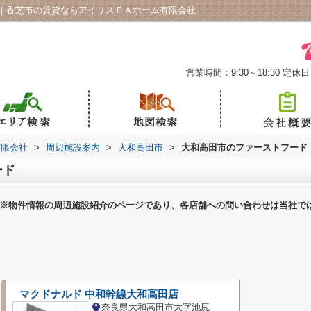
｜香芝市の賃貸ならアイリスＦＡホーム有限会社
営業時間：9:30～18:30
定休日
有限会社
>
周辺施設案内
>
大和高田市
>
大和高田市のファーストフード
ード
※物件情報の周辺施設紹介のページであり、各店舗への問い合わせは当社で
マクドナルド 中和幹線大和高田店
奈良県大和高田市大字池尻