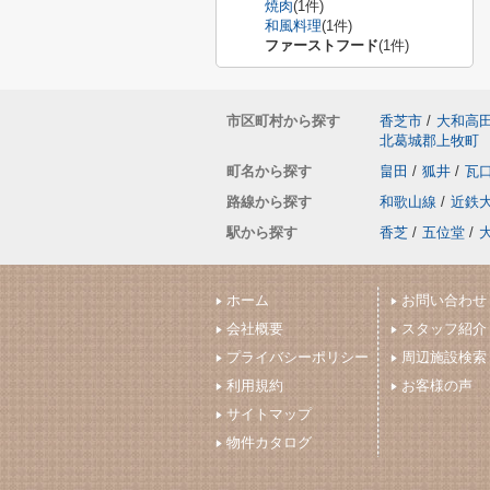
焼肉
(1件)
和風料理
(1件)
ファーストフード
(1件)
市区町村から探す
香芝市
/
大和高
北葛城郡上牧町
町名から探す
畠田
/
狐井
/
瓦
路線から探す
和歌山線
/
近鉄
駅から探す
香芝
/
五位堂
/
ホーム
お問い合わせ
会社概要
スタッフ紹介
プライバシーポリシー
周辺施設検索
利用規約
お客様の声
サイトマップ
物件カタログ