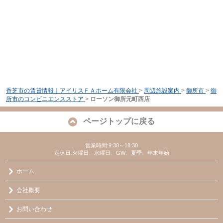
香芝市の賃貸情報｜アイリスＦＡホーム有限会社
>
周辺施設案内
>
御所市
>
御
所市のコンビニエンスストア
>
ローソン御所元町西店
ページトップに戻る
営業時間:9:30～18:30
定休日:火曜日、水曜日、GW、夏季、年末年始
ホーム
会社概要
お問い合わせ