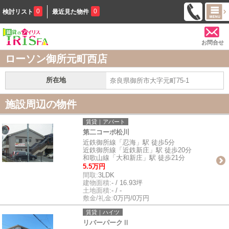
0
0
検討リスト
最近見た物件
お問合せ
ローソン御所元町西店
所在地
奈良県御所市大字元町75-1
施設周辺の物件
賃貸｜アパート
第二コーポ松川
近鉄御所線「忍海」駅 徒歩5分
近鉄御所線「近鉄新庄」駅 徒歩20分
和歌山線「大和新庄」駅 徒歩21分
5.5万円
間取:
3LDK
建物面積:
- / 16.93坪
土地面積:
- / -
敷金/礼金:
0万円/0万円
賃貸｜ハイツ
リバーパークⅡ