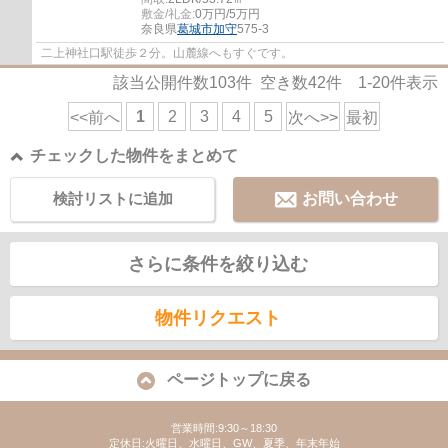
敷金/礼金:
0万円/5万円
奈良県
葛城市
加守
575-3
二上神社口駅徒歩２分。山麓線へもすぐです。
該当公開件数
103
件 空き数
42
件
1-20
件表示
1
2
3
4
5
<<前へ
次へ>>
最初
チェックした物件をまとめて
検討リストに追加
お問い合わせ
さらに条件を絞り込む
物件リクエスト
ページトップに戻る
営業時間:9:30～18:30
定休日:火曜日、水曜日、GW、夏季、年末年始