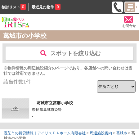
0
0
検討リスト
最近見た物件
お問合せ
葛城市の小学校
スポットを絞り込む
※物件情報の周辺施設紹介のページであり、各店舗への問い合わせは当
社では対応できません。
該当件数
1
件
葛城市立當麻小学校
奈良県葛城市染野
-
香芝市の賃貸情報｜アイリスＦＡホーム有限会社
>
周辺施設案内
>
葛城市
>
葛
城市の小学校