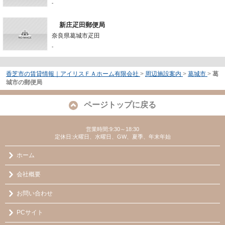
-
新庄疋田郵便局
奈良県葛城市疋田
-
香芝市の賃貸情報｜アイリスＦＡホーム有限会社
>
周辺施設案内
>
葛城市
>
葛
城市の郵便局
ページトップに戻る
営業時間:9:30～18:30
定休日:火曜日、水曜日、GW、夏季、年末年始
ホーム
会社概要
お問い合わせ
PCサイト