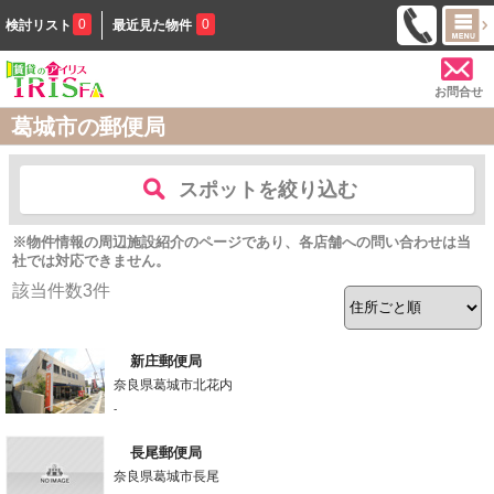
0
0
検討リスト
最近見た物件
お問合せ
葛城市の郵便局
スポットを絞り込む
※物件情報の周辺施設紹介のページであり、各店舗への問い合わせは当
社では対応できません。
該当件数
3
件
新庄郵便局
奈良県葛城市北花内
-
長尾郵便局
奈良県葛城市長尾