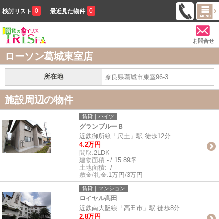
0
0
検討リスト
最近見た物件
お問合せ
ローソン葛城東室店
所在地
奈良県葛城市東室96-3
施設周辺の物件
賃貸｜ハイツ
グランブルーＢ
近鉄御所線「尺土」駅 徒歩12分
4.2万円
間取:
2LDK
建物面積:
- / 15.89坪
土地面積:
- / -
敷金/礼金:
1万円/3万円
賃貸｜マンション
ロイヤル高田
近鉄南大阪線「高田市」駅 徒歩8分
2.8万円