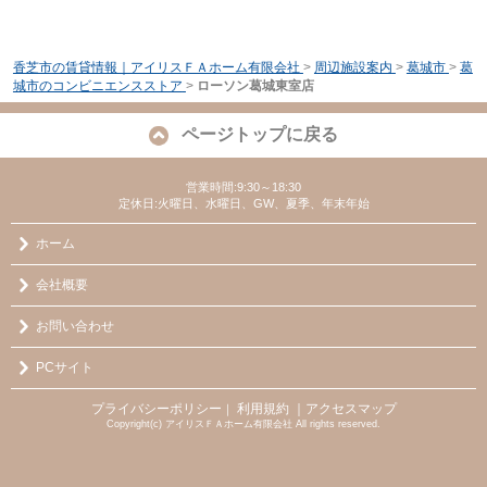
香芝市の賃貸情報｜アイリスＦＡホーム有限会社
>
周辺施設案内
>
葛城市
>
葛
城市のコンビニエンスストア
>
ローソン葛城東室店
ページトップに戻る
営業時間:9:30～18:30
定休日:火曜日、水曜日、GW、夏季、年末年始
ホーム
会社概要
お問い合わせ
PCサイト
プライバシーポリシー
利用規約
｜アクセスマップ
｜
Copyright(c) アイリスＦＡホーム有限会社 All rights reserved.