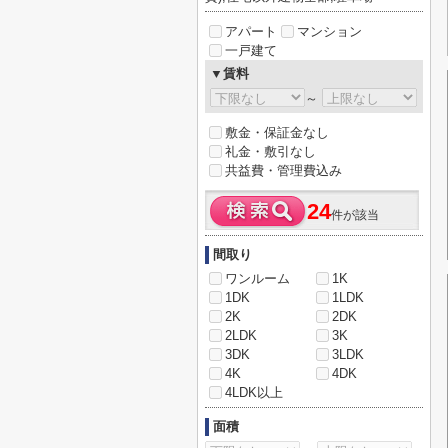
アパート
マンション
一戸建て
▼賃料
～
敷金・保証金なし
礼金・敷引なし
共益費・管理費込み
24
件が該当
間取り
ワンルーム
1K
1DK
1LDK
2K
2DK
2LDK
3K
3DK
3LDK
4K
4DK
4LDK以上
面積