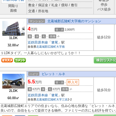
停歩
敷金 / 保証金 / 礼金 / 償却 / 敷引
間取り
バス徒歩
面積
交通 / 所在地
北葛城郡広陵町大字南のマンション
マンション
4
万円
2,000円
管・共
-
-
-
-/-
敷
保
礼
償/敷
徒歩12分
1LDK
近鉄田原本線
「
箸尾
」駅
32.00㎡
奈良県
北葛城郡広陵町
大字南
１LDKタイプ。一人暮らしにもいかがでしょうか！！
ビレット・ルネ
ハイツ
5.5
万円
即入可
-
管・共
0万円
-
0万円
-/-
敷
保
礼
償/敷
徒歩31分
2LDK
近鉄田原本線
「
箸尾
」駅
60.00㎡
奈良県
北葛城郡広陵町
大字三吉
2-2
北葛城郡広陵町エリアでの住まいなら、住み心地も快適な「ビレット・ルネ
良いので、自信をもって提供できる物件。ファミリーの方にも好評を得ていま.