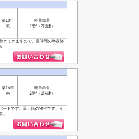
築18年
軽量鉄骨
東
2階/（2階建）
い焚きできますので、長時間の半身浴
..
築15年
軽量鉄骨
南
2階/（2階建）
パートです。最上階の物件です。イ
..