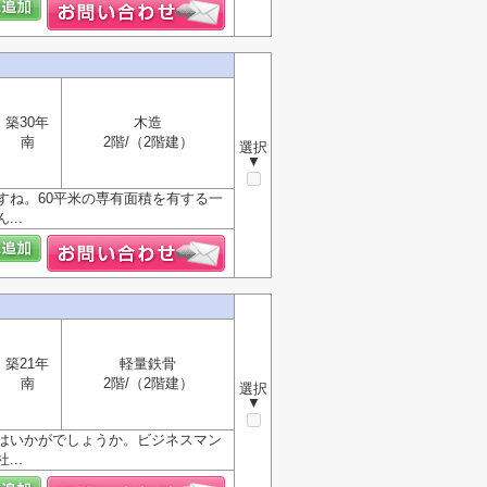
築30年
木造
南
2階/（2階建）
選択
▼
すね。60平米の専有面積を有する一
..
築21年
軽量鉄骨
南
2階/（2階建）
選択
▼
はいかがでしょうか。ビジネスマン
..