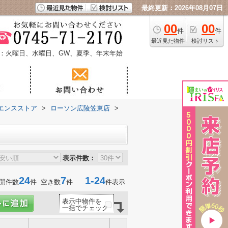
最終更新：2026年08月07日
00
00
件
件
最近見た物件
検討リスト
：火曜日、水曜日、GW、夏季、年末年始
エンスストア
>
ローソン広陵笠東店
>
表示件数：
24
7
1-24
開件数
件 空き数
件
件表示
表示中物件を
一括でチェック