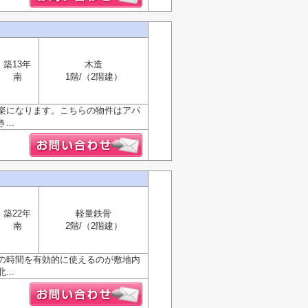
築13年
木造
南
1階/（2階建）
楽になります。こちらの物件はアパ
..
築22年
軽量鉄骨
南
2階/（2階建）
の時間を有効的に使えるのが敷地内
..