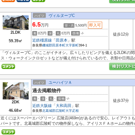
ヴィルヌーブC
ハイツ
6.5
万円
即入可
5,500円
管・共
2LDK
0万円
-
0万円
-/-
敷
保
礼
償/敷
徒歩12分
近鉄橿原線
「
田原本
」駅
59.39㎡
奈良県
磯城郡田原本町
大字新町
394-1
「ヴィルヌーブC」のここがイチオシ。広々したリビングを備える2LDKの
ス・ウォークインクロゼットなどが備え付けられているので、衣類や日用品の収
ユーハイツＡ
ハイツ
過去掲載物件
-
-
-
-/-
敷
保
礼
償/敷
徒歩37分
2DK
近鉄大阪線
「
大和高田
」駅
46.68㎡
奈良県
北葛城郡広陵町
大字疋相
近くにはスーパーエバグリーン 広陵店(469m)があるので安心。レイアウ
パートです。北葛城郡広陵町での物件探しなら、アイリスＦＡホームの物件か.