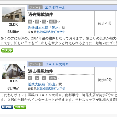
エスポワール
アパート
過去掲載物件
-
-
-
-/-
敷
保
礼
償/敷
徒歩20分
2LDK
近鉄田原本線
「
箸尾
」駅
58.99㎡
奈良県
北葛城郡広陵町
大字中
多くの方に好評の、2014年築の物件となっております。陽当りの良さが魅
トです。忙しい日でもゴミ出しをサクッと終えられるように、敷地内にゴミ置.
Ｃａｓａ大町Ｃ
アパート
過去掲載物件
-
-
-
-/-
敷
保
礼
償/敷
徒歩40分
3LDK
近鉄大阪線
「
築山
」駅
69.70㎡
奈良県
北葛城郡広陵町
大字笠
こだわりポイント満載のＣａｓａ大町Ｃ。南都銀行 箸尾支店が徒歩7分の
す。入居の当日からインターネットが使えます。当社スタッフが地域の賃貸情報