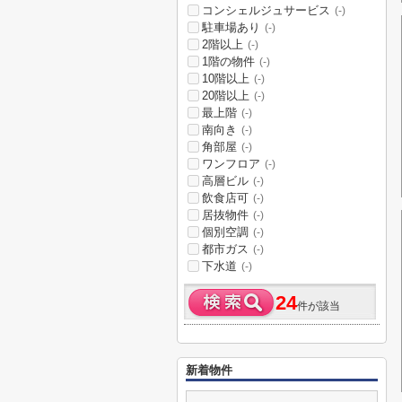
コンシェルジュサービス
(-)
駐車場あり
(-)
2階以上
(-)
1階の物件
(-)
10階以上
(-)
20階以上
(-)
最上階
(-)
南向き
(-)
角部屋
(-)
ワンフロア
(-)
高層ビル
(-)
飲食店可
(-)
居抜物件
(-)
個別空調
(-)
都市ガス
(-)
下水道
(-)
24
件が該当
新着物件