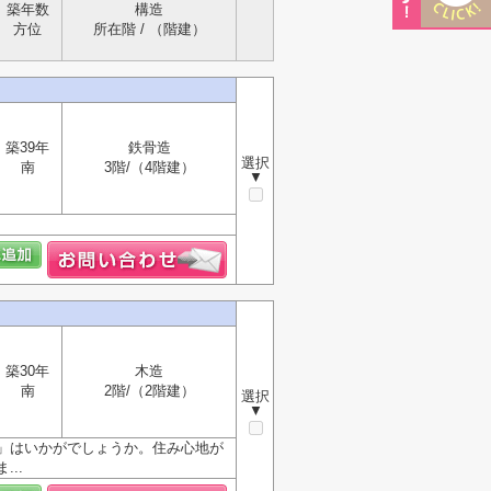
築年数
構造
方位
所在階 / （階建）
築39年
鉄骨造
選択
南
3階/（4階建）
▼
築30年
木造
南
2階/（2階建）
選択
▼
」はいかがでしょうか。住み心地が
..