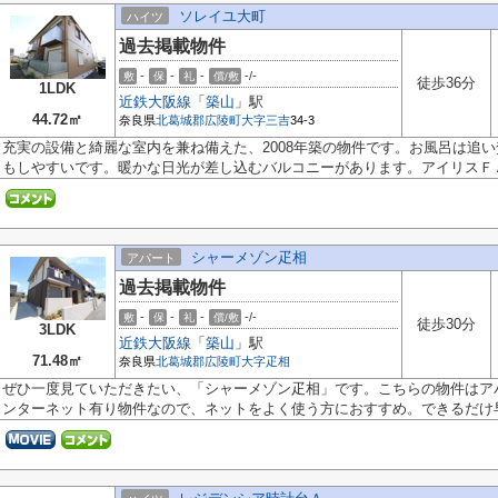
ソレイユ大町
ハイツ
過去掲載物件
-
-
-
-/-
敷
保
礼
償/敷
徒歩36分
1LDK
近鉄大阪線
「
築山
」駅
44.72㎡
奈良県
北葛城郡広陵町
大字三吉
34-3
充実の設備と綺麗な室内を兼ね備えた、2008年築の物件です。お風呂は追
もしやすいです。暖かな日光が差し込むバルコニーがあります。アイリスＦＡ.
シャーメゾン疋相
アパート
過去掲載物件
-
-
-
-/-
敷
保
礼
償/敷
徒歩30分
3LDK
近鉄大阪線
「
築山
」駅
71.48㎡
奈良県
北葛城郡広陵町
大字疋相
ぜひ一度見ていただきたい、「シャーメゾン疋相」です。こちらの物件はア
ンターネット有り物件なので、ネットをよく使う方におすすめ。できるだけ早.