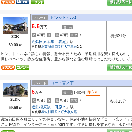
ビレット・ルネ
アパート
5.5
万円
-
管・共
0万円
-
0万円
-/-
敷
保
礼
償/敷
徒歩31分
3DK
近鉄田原本線
「
箸尾
」駅
60.00㎡
奈良県
北葛城郡広陵町
大字三吉
2-2
ビレット・ルネの詳しい情報。敷金不要のため、初期費用を安く抑えられま
押しのハイツ。静かな住宅街、豊かな緑など住む場所にはこだわりたい。そん.
コート宮ノ下
アパート
6
万円
即入可
5,000円
管・共
2LDK
0万円
-
0万円
-/-
敷
保
礼
償/敷
徒歩15分
近鉄橿原線
「
田原本
」駅
59.59㎡
奈良県
磯城郡田原本町
大字八尾
磯城郡田原本町エリアでの住まいなら、住み心地も快適な「コート宮ノ下」
には必須の、インターネット有り物件です。住まい探しをするなら、ぜひ当社.