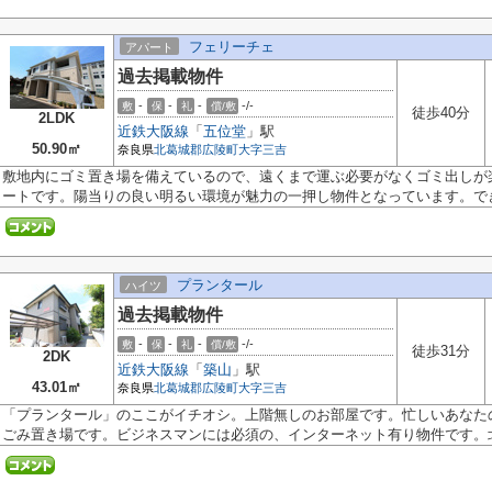
フェリーチェ
アパート
過去掲載物件
-
-
-
-/-
敷
保
礼
償/敷
徒歩40分
2LDK
近鉄大阪線
「
五位堂
」駅
50.90㎡
奈良県
北葛城郡広陵町
大字三吉
敷地内にゴミ置き場を備えているので、遠くまで運ぶ必要がなくゴミ出しが
ートです。陽当りの良い明るい環境が魅力の一押し物件となっています。でき.
プランタール
ハイツ
過去掲載物件
-
-
-
-/-
敷
保
礼
償/敷
徒歩31分
2DK
近鉄大阪線
「
築山
」駅
43.01㎡
奈良県
北葛城郡広陵町
大字三吉
「プランタール」のここがイチオシ。上階無しのお部屋です。忙しいあなた
ごみ置き場です。ビジネスマンには必須の、インターネット有り物件です。北.