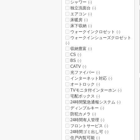
シャワー
(-)
独立洗面台
(-)
エアコン
(-)
床暖房
(-)
床下収納
(-)
ウォークインクロゼット
(-)
ウォークインシューズクロゼット
(-)
収納豊富
(-)
CS
(-)
BS
(-)
CATV
(-)
光ファイバー
(-)
インターネット対応
(-)
オートロック
(-)
TVモニタ付インターホン
(-)
宅配ボックス
(-)
24時間緊急通報システム
(-)
ディンプルキー
(-)
防犯カメラ
(-)
24時間有人管理
(-)
フロントサービス
(-)
24時間ゴミ出し可
(-)
住戸内覧可能
(-)