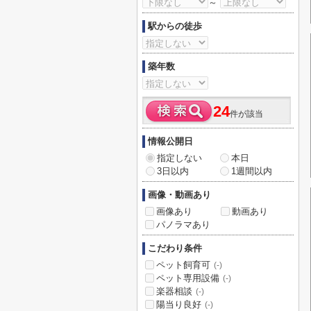
～
駅からの徒歩
築年数
24
件が該当
情報公開日
指定しない
本日
3日以内
1週間以内
画像・動画あり
画像あり
動画あり
パノラマあり
こだわり条件
ペット飼育可
(-)
ペット専用設備
(-)
楽器相談
(-)
陽当り良好
(-)