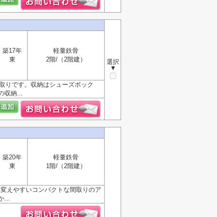
築17年
軽量鉄骨
東
2階/（2階建）
選択
▼
間取りです。収納はシューズボック
納...
築20年
軽量鉄骨
東
1階/（2階建）
トも変えやすいコンパクトな間取りのア
..