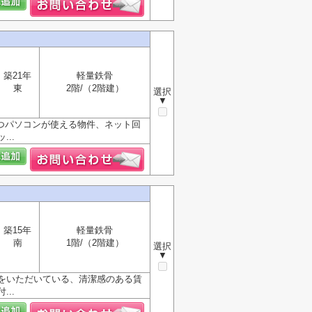
築21年
軽量鉄骨
東
2階/（2階建）
選択
▼
つパソコンが使える物件、ネット回
..
築15年
軽量鉄骨
南
1階/（2階建）
選択
▼
をいただいている、清潔感のある賃
..