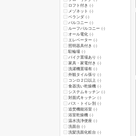
ロフト付き
(-)
メゾネット
(-)
ベランダ
(-)
バルコニー
(-)
ルーフバルコニー
(-)
オール電化
(-)
エレベーター
(-)
照明器具付き
(-)
駐輪場
(-)
バイク置場あり
(-)
家具・家電付き
(-)
洗濯機置場有
(-)
外観タイル張り
(-)
コンロ２口以上
(-)
食器洗い乾燥機
(-)
システムキッチン
(-)
対面式キッチン
(-)
バス・トイレ別
(-)
追焚機能浴室
(-)
浴室乾燥機
(-)
温水洗浄便座
(-)
洗面台
(-)
洗髪洗面化粧台
(-)