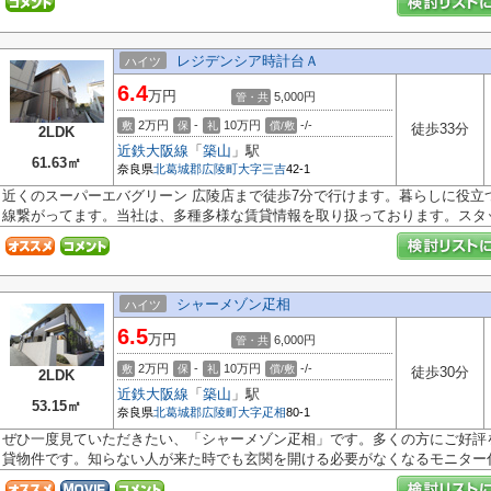
レジデンシア時計台Ａ
ハイツ
6.4
万円
5,000円
管・共
2万円
-
10万円
-/-
敷
保
礼
償/敷
徒歩33分
2LDK
近鉄大阪線
「
築山
」駅
61.63㎡
奈良県
北葛城郡広陵町
大字三吉
42-1
近くのスーパーエバグリーン 広陵店まで徒歩7分で行けます。暮らしに役立
線繋がってます。当社は、多種多様な賃貸情報を取り扱っております。スタッ.
シャーメゾン疋相
ハイツ
6.5
万円
6,000円
管・共
2万円
-
10万円
-/-
敷
保
礼
償/敷
徒歩30分
2LDK
近鉄大阪線
「
築山
」駅
53.15㎡
奈良県
北葛城郡広陵町
大字疋相
80-1
ぜひ一度見ていただきたい、「シャーメゾン疋相」です。多くの方にご好評
貸物件です。知らない人が来た時でも玄関を開ける必要がなくなるモニター付.