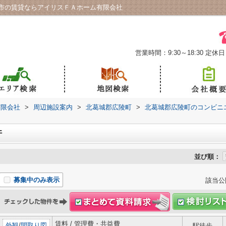
市の賃貸ならアイリスＦＡホーム有限会社
営業時間：9:30～18:30
定休日
有限会社
>
周辺施設案内
>
北葛城郡広陵町
>
北葛城郡広陵町のコンビニ
件
並び順：
募集中のみ表示
該当公
賃料 / 管理費・共益費
外観
/
間取り図
駅徒歩