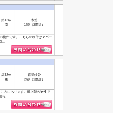
築12年
木造
南
1階/（2階建）
力の物件です。こちらの物件はアパー
..
築13年
軽量鉄骨
東
2階/（2階建）
ところにあります。最上階の物件で
...