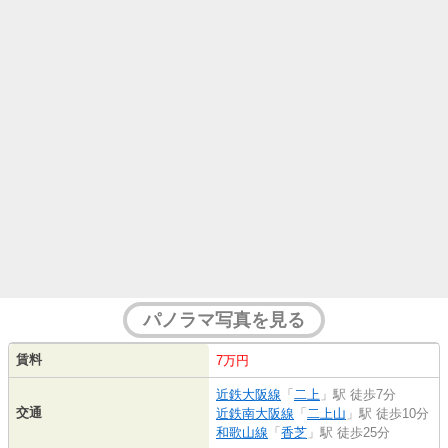
パノラマ写真を見る
賃料
7万円
近鉄大阪線
「
二上
」駅 徒歩7分
交通
近鉄南大阪線
「
二上山
」駅 徒歩10分
和歌山線
「
香芝
」駅 徒歩25分