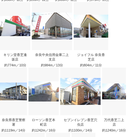
キリン堂香芝逢
奈良中央信用金庫二上
ジョイフル 奈良香
坂店
支店
芝店
約774m／10分
約984m／13分
約804m／11分
奈良県香芝警察
ローソン香芝本
セブンイレブン香芝穴
万代香芝二上
署
町店
虫店
店
約1119m／14分
約1242m／16分
約1100m／14分
約1240m／16分