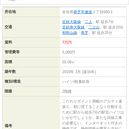
所在地
奈良県
香芝市
逢坂
２丁目680-1
近鉄大阪線
「
二上
」駅 徒歩7分
交通
近鉄南大阪線
「
二上山
」駅 徒歩10分
和歌山線
「
香芝
」駅 徒歩25分
賃料
7万円
管理費等
5,000円
面積
55.08㎡
築年数
2010年 3月 (築16年)
種別/構造
ハイツ/軽量鉄骨
階建
2階建
こだわりポイント満載のアルティ逢
坂Ｃ。朝に慌てることなく行動する
ために駅から徒歩7分の駅近ハイツは
いかがでしょうか。新たな回線工事
の必要ない、インターネット付きの
備考
物件です。物件情報が豊富な当社に