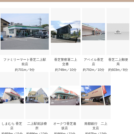
ファミリーマート香芝二上駅
香芝警察署二上
アベイル香芝
香芝二上郵便
前店
交番
店
局
約701m／9分
約748m／10分
約792m／10分
約603m／8分
しまむら 香芝
二上駅前診療
オークワ香芝逢
南都銀行 二上
店
所
坂店
支店
約858m／11分
約896m／12分
約866m／11分
約975m／13分