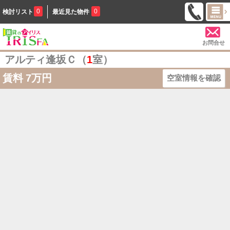
0
0
検討リスト
最近見た物件
お問合せ
アルティ逢坂Ｃ（
1
室）
賃料
7万円
空室情報を確認