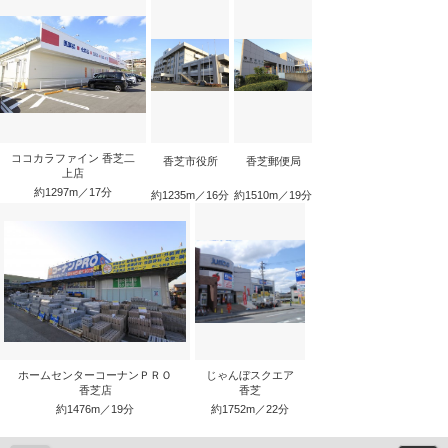
ココカラファイン 香芝二
香芝市役所
香芝郵便局
上店
約1297m／17分
約1235m／16分
約1510m／19分
ホームセンターコーナンＰＲＯ
じゃんぼスクエア
香芝店
香芝
約1476m／19分
約1752m／22分