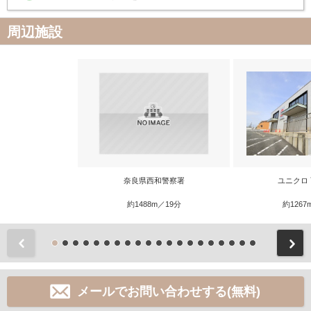
周辺施設
奈良県西和警察署
ユニクロ
約1488m／19分
約1267
前
メールでお問い合わせする(無料)