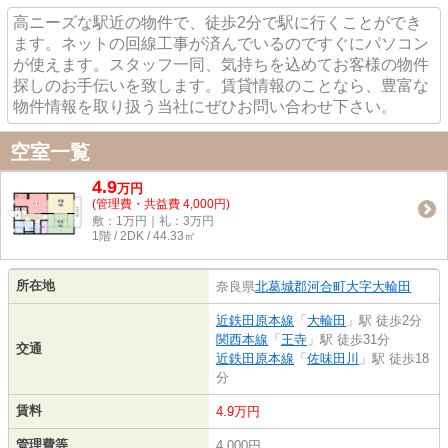
高ニーズな駅近の物件で、徒歩2分で駅に行くことができ
ます。ネットの回線工事が済んでいるのですぐにパソコン
が使えます。スタッフ一同、気持ちを込めてお客様の物件
探しのお手伝いを致します。賃貸情報のことなら、豊富な
物件情報を取り扱う当社にぜひお問い合わせ下さい。
空室一覧
4.9
万
円
(管理費・共益費 4,000円)
敷：1万円｜礼：3万円
1階 / 2DK / 44.33㎡
所在地
奈良県
北葛城郡河合町
大字大輪田
近鉄田原本線
「
大輪田
」駅 徒歩2分
関西本線
「
王寺
」駅 徒歩31分
交通
近鉄田原本線
「
佐味田川
」駅 徒歩18
分
賃料
4.9万円
管理費等
4,000円