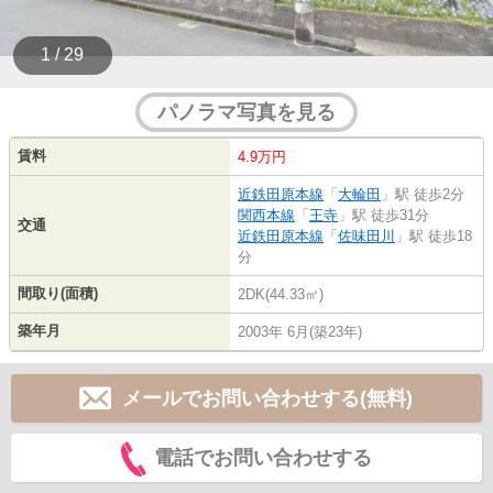
1 / 29
パノラマ写真を見る
賃料
4.9万円
近鉄田原本線
「
大輪田
」駅 徒歩2分
関西本線
「
王寺
」駅 徒歩31分
交通
近鉄田原本線
「
佐味田川
」駅 徒歩18
分
間取り(面積)
2DK(44.33㎡)
築年月
2003年 6月(築23年)
メールでお問い合わせする(無料)
電話でお問い合わせする