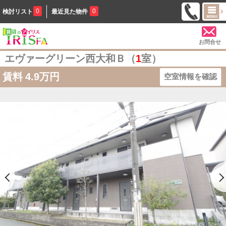
0
0
検討リスト
最近見た物件
お問合せ
エヴァーグリーン西大和Ｂ（
1
室）
賃料
4.9万円
空室情報を確認