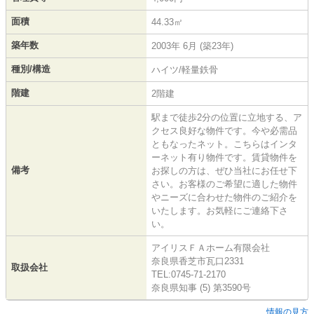
面積
44.33㎡
築年数
2003年 6月 (築23年)
種別/構造
ハイツ/軽量鉄骨
階建
2階建
駅まで徒歩2分の位置に立地する、ア
クセス良好な物件です。今や必需品
ともなったネット。こちらはインタ
ーネット有り物件です。賃貸物件を
備考
お探しの方は、ぜひ当社にお任せ下
さい。お客様のご希望に適した物件
やニーズに合わせた物件のご紹介を
いたします。お気軽にご連絡下さ
い。
アイリスＦＡホーム有限会社
奈良県香芝市瓦口2331
取扱会社
TEL:0745-71-2170
奈良県知事 (5) 第3590号
情報の見方