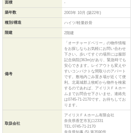
面積
-
築年数
2003年 10月 (築22年)
種別/構造
ハイツ/軽量鉄骨
階建
2階建
「オーチャードベリー」の物件情報
をお探しならお気軽にお問い合わせ
下さい。歩いてすぐの場所には服部
記念病院(363m)があり、緊急時でも
安心できます。レイアウトも変えや
すいコンパクトな間取りのアパート
備考
です。敷地内ごみ置き場が近くて便
利。北葛城郡上牧町から物件を検索
するのであれば、アイリスＦＡホー
ムまでお問合せ下さいませ。連絡先
は0745-71-2170です。お待ちしてお
ります。
アイリスＦＡホーム有限会社
奈良県香芝市瓦口2331
取扱会社
TEL:0745-71-2170
奈良県知事 (5) 第3590号