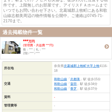
件です。上階無しのお部屋です。アイリスＦＡホームまで
いつでもお問い合わせ下さい。北葛城郡上牧町にある和歌
山線志都美周辺の物件情報を公開中。ご連絡は0745-71-
2170まで。
過去掲載物件一覧
***
万円
(管理費・共益費 ***円)
敷：***｜礼：***
2階 / *** / ***
奈良県
北葛城郡上牧町
大字上牧
4116-
所在地
18
和歌山線
「
志都美
」駅 徒歩15分
交通
和歌山線
「
畠田
」駅 徒歩34分
和歌山線
「
香芝
」駅 徒歩37分
賃料
-
管理費等
-