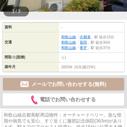
1 / 3
賃料
-
和歌山線
「
志都美
」駅 徒歩15分
交通
和歌山線
「
畠田
」駅 徒歩34分
和歌山線
「
香芝
」駅 徒歩37分
間取り(面積)
-(-)
築年月
2003年 10月(築22年)
メールでお問い合わせする(無料)
電話でお問い合わせする
和歌山線志都美駅周辺物件：オーチャードベリー。急な怪
我や病気でも安心、すぐ近くに服部記念病院(363m)があり
ます。駅までのアクセスも快適な、徒歩15分に位置する物