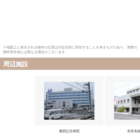
※地図上に表示される物件の位置は付近住所に所在することを表すものであり、実際の
物件所在地とは異なる場合がございます。
周辺施設
服部記念病院
奈良友