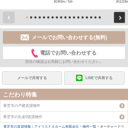
約363m／5分
約1218
前
メールでお問い合わせする(無料)
電話でお問い合わせする
現況の確認はお気軽にお問い合わせください。
メールで共有する
LINEで共有する
こだわり特集
香芝市の戸建賃貸物件
香芝市の礼金0賃貸物件
香芝市の賃貸情報｜アイリスＦＡホーム有限会社
>
物件一覧
>
オーチャードベ