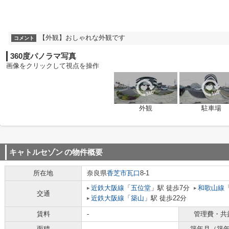
【外観】おしゃれな外観です
コメント
360度パノラマ写真
画像をクリックして視点を操作
外観
駐車場
キャトルセゾン
の物件概要
所在地
奈良県
香芝市
瓦口
8-1
近鉄大阪線
「
五位堂
」駅 徒歩7分
和歌山線
交通
近鉄大阪線
「
築山
」駅 徒歩22分
賃料
-
管理費・共
面積
-
築年月（築