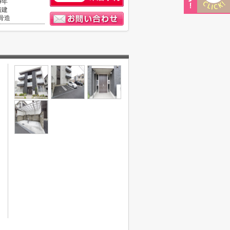
9年
階建
骨造