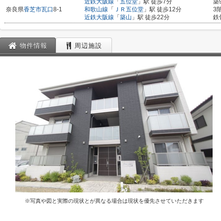
近鉄大阪線
「
五位堂
」駅 徒歩7分
築
奈良県
香芝市
瓦口
8-1
和歌山線
「
ＪＲ五位堂
」駅 徒歩12分
3
近鉄大阪線
「
築山
」駅 徒歩22分
鉄
物件情報
周辺施設
※写真や図と実際の現状とが異なる場合は現状を優先させていただきます