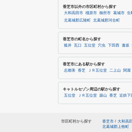
香芝市以外の市区町村から探す
大和高田市
橿原市
御所市
葛城市
生
北葛城郡広陵町
北葛城郡河合町
香芝市の町名から探す
狐井
瓦口
五位堂
穴虫
下田西
逢坂
香芝市にある駅から探す
志都美
香芝
ＪＲ五位堂
二上山
関屋
キャトルセゾン周辺の駅から探す
五位堂
ＪＲ五位堂
築山
香芝
近鉄下
市区町村から探す
香芝市
/
大和高
北葛城郡上牧町