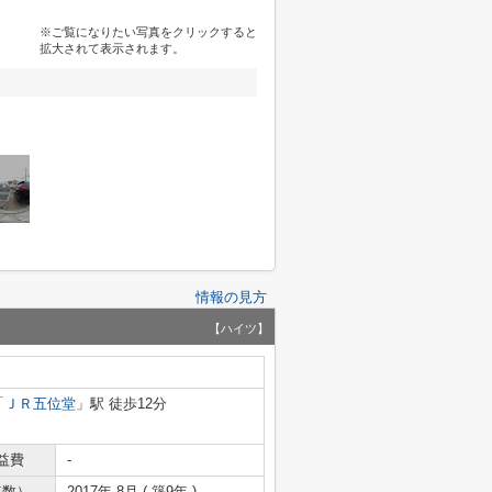
※ご覧になりたい写真をクリックすると
拡大されて表示されます。
情報の見方
【ハイツ】
「
ＪＲ五位堂
」駅 徒歩12分
益費
-
年数）
2017年 8月 ( 築9年 )