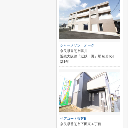
シャーメゾン オーク
奈良県香芝市狐井
近鉄大阪線「近鉄下田」駅 徒歩6分
築1年
ペアコート香芝B
奈良県香芝市下田東４丁目