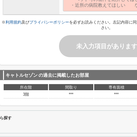
※
利用規約
及び
プライバシーポリシー
を必ずお読みください。左記内容に同
さい。
未入力項目がありま
キャトルセゾン
の過去に掲載したお部屋
所在階
間取り
専有面積
3階
***
***
ら探す