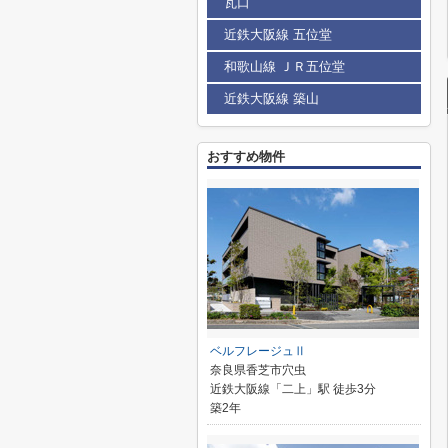
瓦口
近鉄大阪線 五位堂
和歌山線 ＪＲ五位堂
近鉄大阪線 築山
おすすめ物件
ベルフレージュⅡ
奈良県香芝市穴虫
近鉄大阪線「二上」駅 徒歩3分
築2年