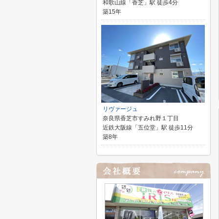
和歌山線「香芝」駅 徒歩4分
築15年
リヴァージュ
奈良県香芝市すみれ野１丁目
近鉄大阪線「五位堂」駅 徒歩11分
築8年