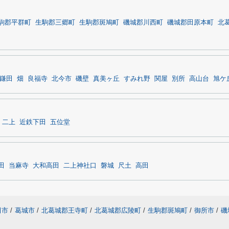
駒郡平群町
生駒郡三郷町
生駒郡斑鳩町
磯城郡川西町
磯城郡田原本町
北
鎌田
畑
良福寺
北今市
磯壁
真美ヶ丘
すみれ野
関屋
別所
高山台
旭ケ
二上
近鉄下田
五位堂
田
当麻寺
大和高田
二上神社口
磐城
尺土
高田
田市
/
葛城市
/
北葛城郡王寺町
/
北葛城郡広陵町
/
生駒郡斑鳩町
/
御所市
/
磯