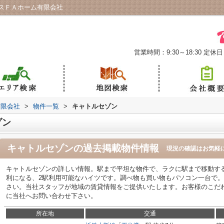
スＦＡホーム有限会社
営業時間：9:30～18:30
定休日
有限会社
>
物件一覧
>
キャトルセゾン
ゾン
キャトルセゾン
の過去掲載物件情報
現況の確認はお気軽
キャトルセゾンの詳しい情報。駅まで平坦な物件で、ラクに駅まで移動す
利になる、2駅利用可能なハイツです。調べ物も買い物もパソコン一台で
さい。当社スタッフが地域の賃貸情報をご提供いたします。お客様のこだ
に当社へお問い合わせ下さい。
所在地
交通