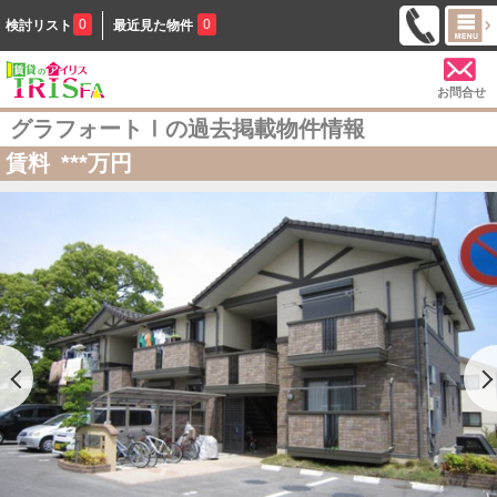
0
0
検討リスト
最近見た物件
お問合せ
グラフォートⅠの過去掲載物件情報
賃料
***
万円