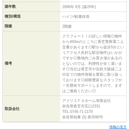
築年数
2006年 8月 (築20年)
種別/構造
ハイツ/軽量鉄骨
階建
2階建
グラフォートⅠの詳しい情報◎物件
から443mのところに香芝警察署二上
交番があります◎駅から徒歩5分とい
うアクセス良好な駅近物件はいかが
ですか◎敷地内ごみ置き場があるの
備考
とないのでは、利便性が全く違いま
す◎当社は香芝市や近鉄大阪線二上
付近での物件情報を豊富に取り扱っ
ております◎経験豊富なスタッフが
一生懸命サポートしますので、まず
はご連絡ください◎
アイリスＦＡホーム有限会社
奈良県香芝市瓦口2331
取扱会社
TEL:0745-71-2170
奈良県知事 (5) 第3590号
情報の見方