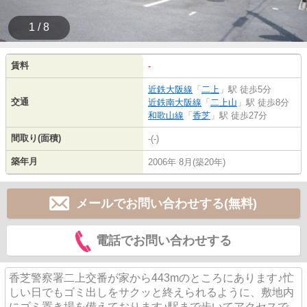
1 / 8
賃料
-
近鉄大阪線
「
二上
」駅 徒歩5分
交通
近鉄南大阪線
「
二上山
」駅 徒歩8分
和歌山線
「
香芝
」駅 徒歩27分
間取り(面積)
-(-)
築年月
2006年 8月(築20年)
メールでお問い合わせする(無料)
電話でお問い合わせする
香芝警察署二上交番が家から443mのところにあります♪忙
しい日でもゴミ出しをサクッと終えられるように、敷地内
にゴミ置き場を備えております♪駅まで歩いてアクセスで