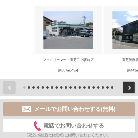
ファミリーマート香芝二上駅前店
香芝警察
約357m／5分
約443
前
メールでお問い合わせする(無料)
電話でお問い合わせする
現況の確認はお気軽にお問い合わせください。