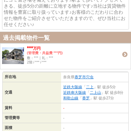
きる、徒歩5分の距離に立地する物件です♪当社は賃貸物件
情報を豊富に取り扱っています♪お客様のこだわりに合わ
せた物件をご紹介させていただきますので、ぜひ当社にお
任せください♪
過去掲載物件一覧
***
万円
(管理費・共益費 ***円)
敷：***｜礼：***
2階 / *** / ***
所在地
奈良県
香芝市
穴虫
近鉄大阪線
「
二上
」駅 徒歩5分
交通
近鉄南大阪線
「
二上山
」駅 徒歩8分
和歌山線
「
香芝
」駅 徒歩27分
賃料
-
管理費等
-
面積
-