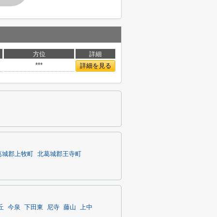
方位
詳細
***
詳細を見る
葛城郡上牧町
北葛城郡王寺町
丘
今泉
下田東
尼寺
藤山
上中