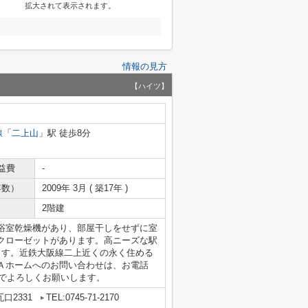
拡大されて表示されます。
情報の見方
【ハイツ】
線
「
二上山
」駅 徒歩8分
益費
-
年数）
2009年 3月 ( 築17年 )
2階建
浴室乾燥機があり、部屋干しをせずに室
クローゼットがあります。高ニーズな駅
ます。近鉄大阪線二上近くの永く住める
Ａホームへのお問い合わせは、お電話
ne.jpまでよろしくお願いします。
口2331
TEL:0745-71-2170