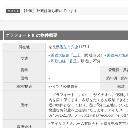
【外観】外観は落ち着いています
コメント
グラフォートⅡ
の物件概要
所在地
奈良県
香芝市
穴虫
1137-1
近鉄大阪線
「
二上
」駅 徒歩5分
近鉄南大阪
交通
和歌山線
「
香芝
」駅 徒歩27分
賃料
-
管理費・共
面積
-
築年月（築
種別/構造
ハイツ / 軽量鉄骨
階建
「グラフォートⅡ」のここがイチオシ。便利な
内を広く保てます。衣類をたくさん収納できる
備考
近の物件となっており、徒歩5分に立地してい
快適なお部屋をご提供いたします。アイリスＦ
0745-71-2170、メールはirisfa@eco.ocn.
アイリスＦＡホーム有限会社
奈良県香芝市瓦
取扱会社