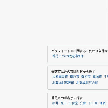
グラフォートⅡに関するこだわり条件か
香芝市の戸建賃貸物件
香芝市以外の市区町村から探す
大和高田市
橿原市
御所市
葛城市
生
北葛城郡広陵町
北葛城郡河合町
香芝市の町名から探す
狐井
瓦口
五位堂
穴虫
下田西
逢坂