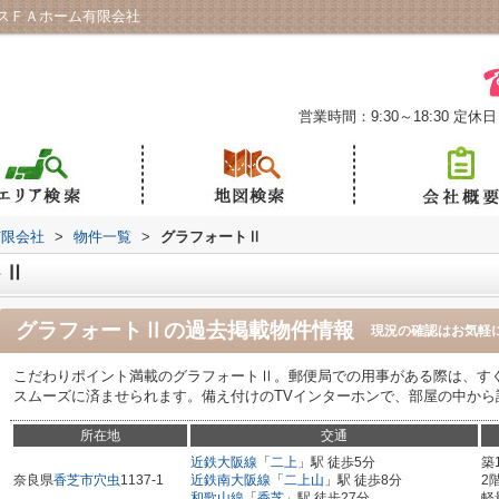
スＦＡホーム有限会社
営業時間：9:30～18:30
定休日
有限会社
>
物件一覧
>
グラフォートⅡ
トⅡ
グラフォートⅡ
の過去掲載物件情報
現況の確認はお気軽
こだわりポイント満載のグラフォートⅡ。郵便局での用事がある際は、すぐ近
スムーズに済ませられます。備え付けのTVインターホンで、部屋の中から
所在地
交通
近鉄大阪線
「
二上
」駅 徒歩5分
築
奈良県
香芝市
穴虫
1137-1
近鉄南大阪線
「
二上山
」駅 徒歩8分
2
和歌山線
「
香芝
」駅 徒歩27分
軽