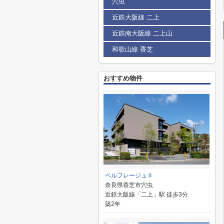
穴虫
近鉄大阪線 二上
近鉄南大阪線 二上山
和歌山線 香芝
おすすめ物件
ベルフレージュⅡ
奈良県香芝市穴虫
近鉄大阪線「二上」駅 徒歩3分
築2年