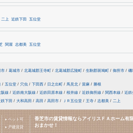
二上
近鉄下田
五位堂
芝
関屋
志都美
五位堂
田市
/
葛城市
/
北葛城郡王寺町
/
北葛城郡広陵町
/
生駒郡斑鳩町
/
御所市
/
磯
口
/
五位堂
/
穴虫
/
下田西
/
日之出町
/
馬見北
/
當麻
/
勝根
大阪線
/
近鉄南大阪線
/
近鉄田原本線
/
桜井線
/
近鉄御所線
/
関西本線
/
近鉄
近鉄下田
/
大和高田
/
高田
/
高田市
/
ＪＲ五位堂
/
王寺
/
志都美
/
二上
香芝市の賃貸情報ならアイリスＦＡホーム有
ペット可
おまかせ！
戸建賃貸