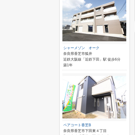
シャーメゾン オーク
奈良県香芝市狐井
近鉄大阪線「近鉄下田」駅 徒歩6分
築1年
ペアコート香芝B
奈良県香芝市下田東４丁目