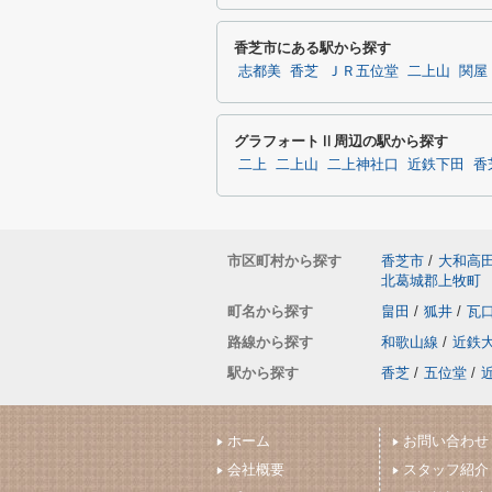
香芝市にある駅から探す
志都美
香芝
ＪＲ五位堂
二上山
関屋
グラフォートⅡ周辺の駅から探す
二上
二上山
二上神社口
近鉄下田
香
市区町村から探す
香芝市
/
大和高
北葛城郡上牧町
町名から探す
畠田
/
狐井
/
瓦
路線から探す
和歌山線
/
近鉄
駅から探す
香芝
/
五位堂
/
ホーム
お問い合わせ
会社概要
スタッフ紹介