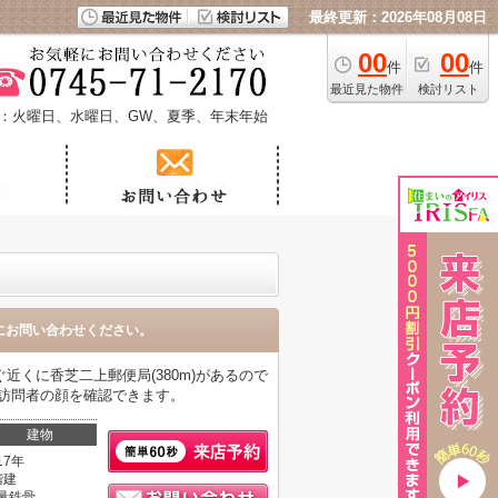
最終更新：2026年08月08日
00
00
件
件
最近見た物件
検討リスト
：火曜日、水曜日、GW、夏季、年末年始
にお問い合わせください。
くに香芝二上郵便局(380m)があるので
訪問者の顔を確認できます。
建物
17年
階建
量鉄骨