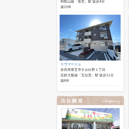
和歌山線「香芝」駅 徒歩4分
築15年
リヴァージュ
奈良県香芝市すみれ野１丁目
近鉄大阪線「五位堂」駅 徒歩11分
築8年