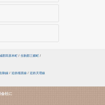
城郡田原本町
/
生駒郡三郷町
/
生駒線
/
近鉄橿原線
/
近鉄天理線
限会社に