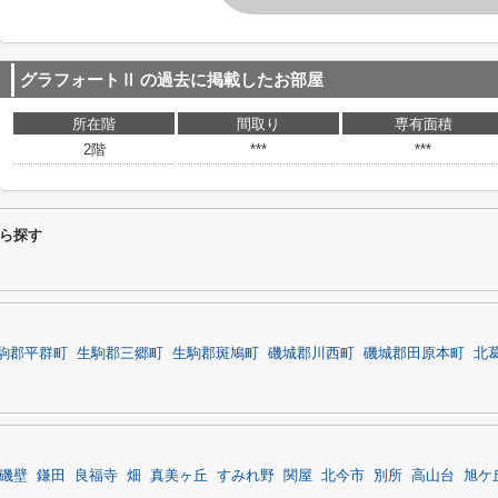
グラフォートⅡ
の過去に掲載したお部屋
所在階
間取り
専有面積
2階
***
***
ら探す
駒郡平群町
生駒郡三郷町
生駒郡斑鳩町
磯城郡川西町
磯城郡田原本町
北
磯壁
鎌田
良福寺
畑
真美ヶ丘
すみれ野
関屋
北今市
別所
高山台
旭ケ