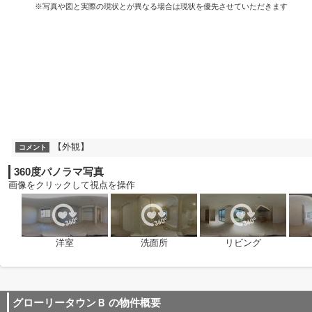
※写真や図と実際の現状とが異なる場合は現状を優先させていただきます
【外観】
コメント
360度パノラマ写真
画像をクリックして視点を操作
洋室
洗面所
リビング
グローリータウンＢ
の物件概要