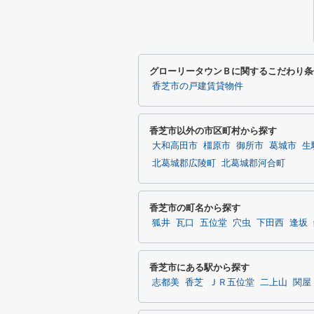
グローリータウンＢに関するこだわり条
香芝市の戸建賃貸物件
香芝市以外の市区町村から探す
大和高田市
橿原市
御所市
葛城市
生
北葛城郡広陵町
北葛城郡河合町
香芝市の町名から探す
狐井
瓦口
五位堂
穴虫
下田西
逢坂
香芝市にある駅から探す
志都美
香芝
ＪＲ五位堂
二上山
関屋