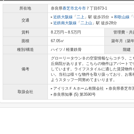
所在地
奈良県
香芝市
北今市
７丁目873-1
近鉄大阪線
「
二上
」駅 徒歩15分
和歌山線
「
交通
近鉄南大阪線
「
二上山
」駅 徒歩28分
賃料
8.2万円～8.5万円
管理費・共
面積
67.05㎡
築年月（築
種別/構造
ハイツ / 軽量鉄骨
階建
グローリータウンＢの空室情報ならコチラ。こち
丘病院があります。こちらの物件はアパートで
備考
しています。ライフスタイルに適した賃貸物件
い。当社は様々な物件を取り扱っており、お客
ようスタッフ一同努めてまいります。
アイリスＦＡホーム有限会社
奈良県香芝市瓦
取扱会社
奈良県知事 (5) 第3590号