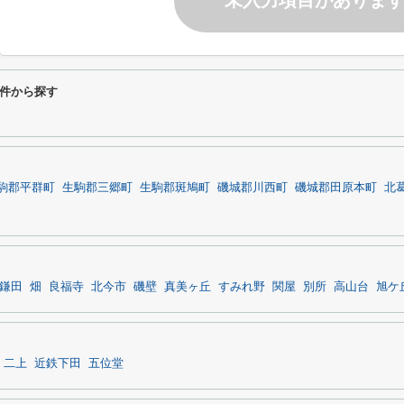
未入力項目がありま
件から探す
駒郡平群町
生駒郡三郷町
生駒郡斑鳩町
磯城郡川西町
磯城郡田原本町
北
鎌田
畑
良福寺
北今市
磯壁
真美ヶ丘
すみれ野
関屋
別所
高山台
旭ケ
二上
近鉄下田
五位堂