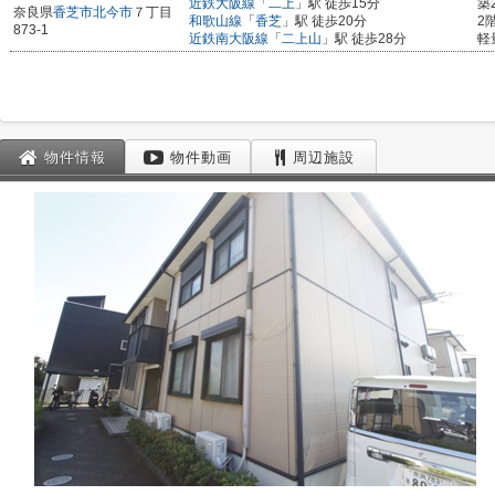
近鉄大阪線
「
二上
」駅 徒歩15分
築
奈良県
香芝市
北今市
７丁目
和歌山線
「
香芝
」駅 徒歩20分
2
873-1
近鉄南大阪線
「
二上山
」駅 徒歩28分
軽
物件情報
物件動画
周辺施設