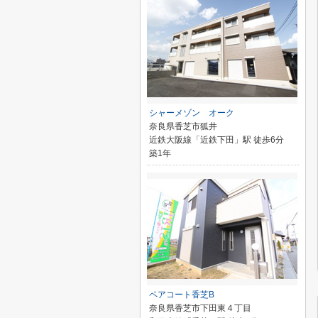
シャーメゾン オーク
奈良県香芝市狐井
近鉄大阪線「近鉄下田」駅 徒歩6分
築1年
ペアコート香芝B
奈良県香芝市下田東４丁目