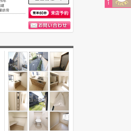
26年
階建
量鉄骨