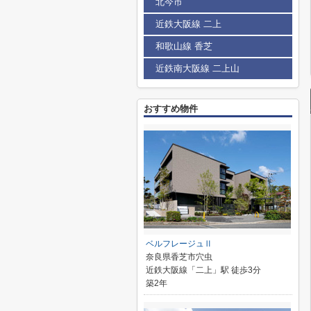
北今市
近鉄大阪線 二上
和歌山線 香芝
近鉄南大阪線 二上山
おすすめ物件
ベルフレージュⅡ
奈良県香芝市穴虫
近鉄大阪線「二上」駅 徒歩3分
築2年