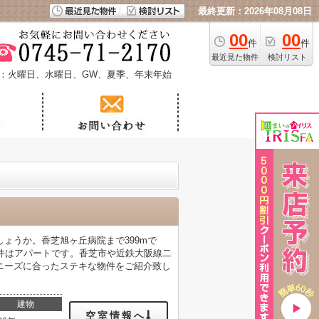
最終更新：2026年08月08日
00
00
件
件
最近見た物件
検討リスト
：火曜日、水曜日、GW、夏季、年末年始
ょうか。香芝旭ヶ丘病院まで399mで
件はアパートです。香芝市や近鉄大阪線二
ニーズに合ったステキな物件をご紹介致し
建物
空室情報へ