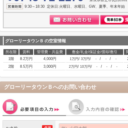
9:30～18:30 定休日:火曜日、水曜日、GW、夏季、年末年始
グローリータウンＢ
の空室情報
所在階
賃料
管理費・共益費
敷金/礼金/保証金/償却/敷引
1階
8.2万円
4,000円
/
/
/
/
1万円
3万円
-
-
-
2階
8.5万円
3,000円
/
/
/
/
2万円
10万円
-
-
-
グローリータウンＢ
へのお問い合わせ