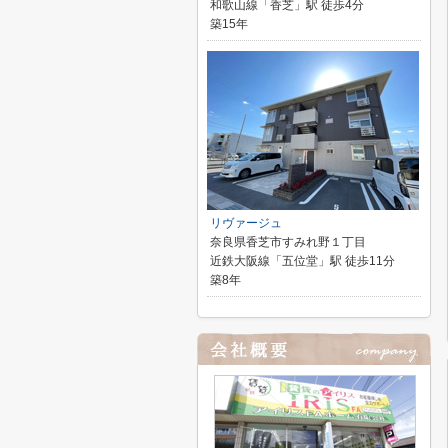
和歌山線「香芝」駅 徒歩4分
築15年
リヴァージュ
奈良県香芝市すみれ野１丁目
近鉄大阪線「五位堂」駅 徒歩11分
築8年