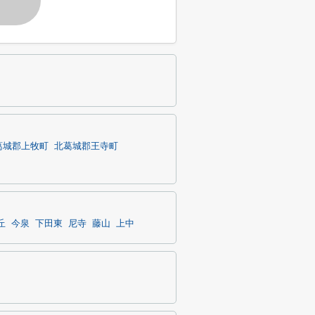
す
葛城郡上牧町
北葛城郡王寺町
丘
今泉
下田東
尼寺
藤山
上中