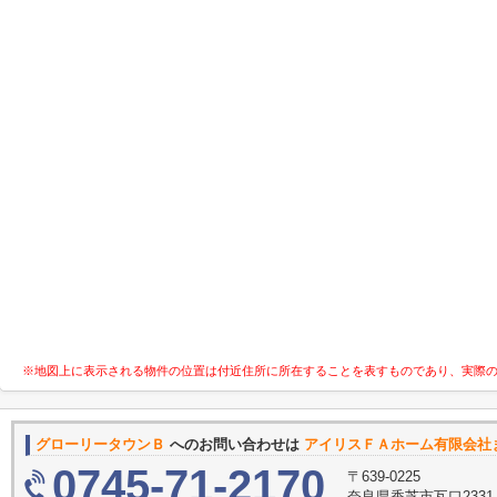
※地図上に表示される物件の位置は付近住所に所在することを表すものであり、実際
グローリータウンＢ
へのお問い合わせは
アイリスＦＡホーム有限会社
0745-71-2170
〒639-0225
奈良県香芝市瓦口233