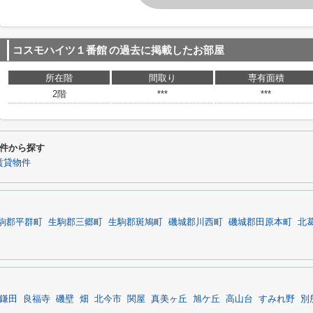
コスモハイツ１番館
の過去に掲載したお部屋
所在階
間取り
専有面積
2階
***
***
件から探す
賃貸物件
駒郡平群町
生駒郡三郷町
生駒郡斑鳩町
磯城郡川西町
磯城郡田原本町
北
鎌田
良福寺
磯壁
畑
北今市
関屋
真美ヶ丘
旭ケ丘
高山台
すみれ野
別