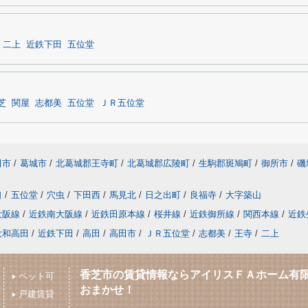
二上
近鉄下田
五位堂
芝
関屋
志都美
五位堂
ＪＲ五位堂
田市
/
葛城市
/
北葛城郡王寺町
/
北葛城郡広陵町
/
生駒郡斑鳩町
/
御所市
/
磯
口
/
五位堂
/
穴虫
/
下田西
/
馬見北
/
日之出町
/
良福寺
/
大字築山
大阪線
/
近鉄南大阪線
/
近鉄田原本線
/
桜井線
/
近鉄御所線
/
関西本線
/
近鉄
大和高田
/
近鉄下田
/
高田
/
高田市
/
ＪＲ五位堂
/
志都美
/
王寺
/
二上
香芝市の賃貸情報ならアイリスＦＡホーム有
ペット可
おまかせ！
戸建賃貸