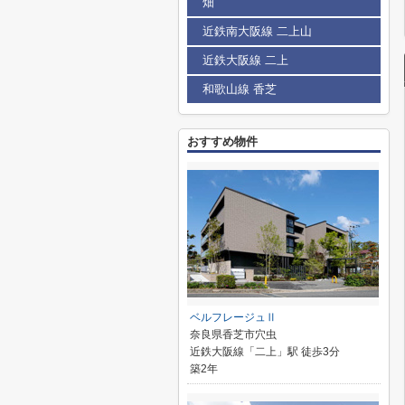
畑
近鉄南大阪線 二上山
近鉄大阪線 二上
和歌山線 香芝
おすすめ物件
ベルフレージュⅡ
奈良県香芝市穴虫
近鉄大阪線「二上」駅 徒歩3分
築2年