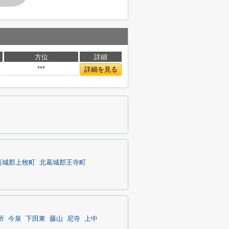
方位
詳細
***
詳細を見る
葛城郡上牧町
北葛城郡王寺町
所
今泉
下田東
藤山
尼寺
上中