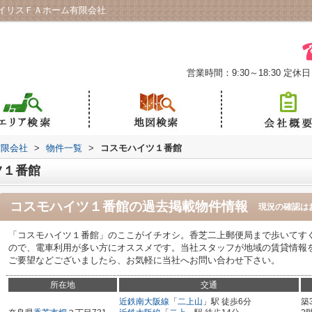
イリスＦＡホーム有限会社
営業時間：9:30～18:30
定休日
有限会社
>
物件一覧
>
コスモハイツ１番館
ツ１番館
コスモハイツ１番館
の過去掲載物件情報
現況の確認は
「コスモハイツ１番館」のここがイチオシ。香芝二上郵便局まで歩いてすぐ(
ので、電車利用が多い方にオススメです。当社スタッフが地域の賃貸情報
ご要望などございましたら、お気軽に当社へお問い合わせ下さい。
所在地
交通
近鉄南大阪線
「
二上山
」駅 徒歩6分
築