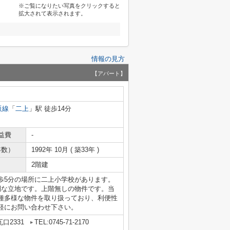
※ご覧になりたい写真をクリックすると
拡大されて表示されます。
情報の見方
【アパート】
阪線
「
二上
」駅 徒歩14分
益費
-
年数）
1992年 10月 ( 築33年 )
2階建
歩5分の場所に二上小学校があります。
利な立地です。上階無しの物件です。当
種多様な物件を取り扱っており、利便性
軽にお問い合わせ下さい。
口2331
TEL:0745-71-2170