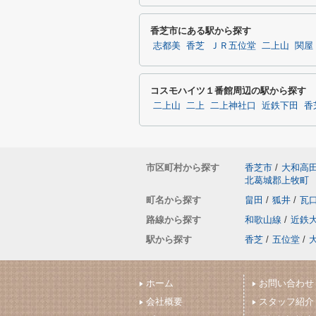
香芝市にある駅から探す
志都美
香芝
ＪＲ五位堂
二上山
関屋
コスモハイツ１番館周辺の駅から探す
二上山
二上
二上神社口
近鉄下田
香
市区町村から探す
香芝市
/
大和高
北葛城郡上牧町
町名から探す
畠田
/
狐井
/
瓦
路線から探す
和歌山線
/
近鉄
駅から探す
香芝
/
五位堂
/
ホーム
お問い合わせ
会社概要
スタッフ紹介