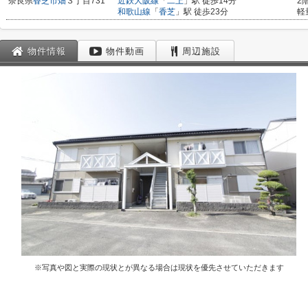
奈良県
香芝市
畑
３丁目731
近鉄大阪線
「
二上
」駅 徒歩14分
2
和歌山線
「
香芝
」駅 徒歩23分
軽
物件情報
物件動画
周辺施設
※写真や図と実際の現状とが異なる場合は現状を優先させていただきます