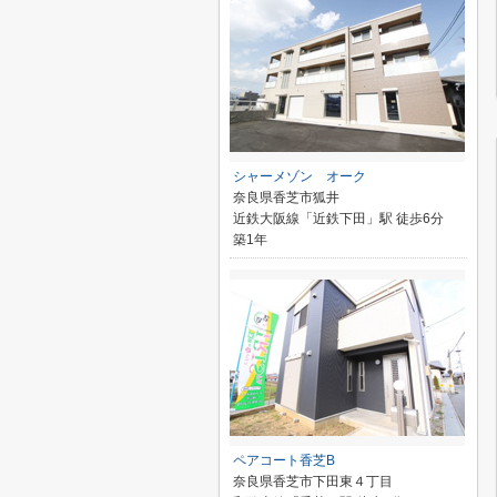
シャーメゾン オーク
奈良県香芝市狐井
近鉄大阪線「近鉄下田」駅 徒歩6分
築1年
ペアコート香芝B
奈良県香芝市下田東４丁目