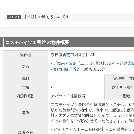
【外観】外観もきれいです
コメント
コスモハイツ１番館
の物件概要
所在地
奈良県
香芝市
畑
３丁目731
近鉄南大阪線
「
二上山
」駅 徒歩6分
近鉄大
交通
和歌山線
「
香芝
」駅 徒歩23分
賃料
-
管理費・共
面積
-
築年月（築
種別/構造
アパート / 軽量鉄骨
階建
コスモハイツ１番館の空室情報ならコチラ。徒
駅から徒歩6分の物件で、電車での通勤にも便
備考
社オススメの賃貸物件はいかがでしょうか？多
の高い物件をご紹介させていただきます。お気
アイリスＦＡホーム有限会社
奈良県香芝市瓦
取扱会社