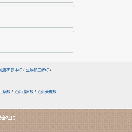
城郡田原本町
/
生駒郡三郷町
/
生駒線
/
近鉄橿原線
/
近鉄天理線
限会社に