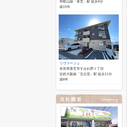
和歌山線「香芝」駅 徒歩4分
築15年
リヴァージュ
奈良県香芝市すみれ野１丁目
近鉄大阪線「五位堂」駅 徒歩11分
築8年