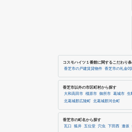
コスモハイツ１番館に関するこだわり条
香芝市の戸建賃貸物件
香芝市の礼金0
香芝市以外の市区町村から探す
大和高田市
橿原市
御所市
葛城市
生
北葛城郡広陵町
北葛城郡河合町
香芝市の町名から探す
瓦口
狐井
五位堂
穴虫
下田西
逢坂