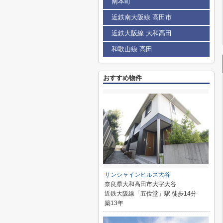
南本町
近鉄南大阪線 高田市
近鉄大阪線 大和高田
和歌山線 高田
おすすめ物件
サンシャインヒルズ大谷
奈良県大和高田市大字大谷
近鉄大阪線「五位堂」駅 徒歩14分
築13年