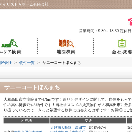
アイリスＦＡホーム有限会社
営業時間：9:30～18:30
定休日
有限会社
>
物件一覧
>
サニーコートほんまち
サニーコートほんまち
大和高田市立病院まで475mです！造りとデザインに関して、自信をもっ
性の高い徒歩7分の物件です！当社オススメの賃貸物件が大和高田市に数
り扱っているので、きっと希望する物件に出会えるはずです！お気軽にご
所在地
交通
近鉄南大阪線
「
高田市
」駅 徒歩7分
築