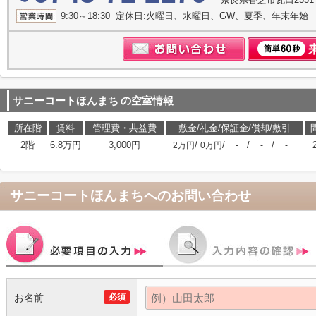
9:30～18:30 定休日:火曜日、水曜日、GW、夏季、年末年始
サニーコートほんまち
の空室情報
所在階
賃料
管理費・共益費
敷金/礼金/保証金/償却/敷引
2階
6.8万円
3,000円
/
/
/
/
2万円
0万円
-
-
-
サニーコートほんまち
へのお問い合わせ
お名前
必須