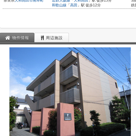
奈良県
大和高田市
南本町
近鉄大阪線
「
大和高田
」駅 徒歩15分
3
和歌山線
「
高田
」駅 徒歩12分
鉄
物件情報
周辺施設