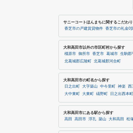
サニーコートほんまちに関するこだわり
香芝市の戸建賃貸物件
香芝市の礼金0
大和高田市以外の市区町村から探す
橿原市
御所市
香芝市
葛城市
生駒郡
北葛城郡広陵町
北葛城郡河合町
大和高田市の町名から探す
日之出町
大字築山
中今里町
神楽
西
大中東町
大東町
礒野町
日之出西本
大和高田市にある駅から探す
高田
高田市
浮孔
築山
大和高田
松