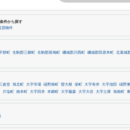
条件から探す
賃貸物件
平群町
生駒郡三郷町
生駒郡斑鳩町
磯城郡川西町
磯城郡田原本町
北葛城
三倉堂
旭北町
大字市場
礒野南町
曽大根
栄町
大字有井
大字池田
礒野
町
片塩町
南本町
大字田井
本郷町
大字藤森
大字大谷
大字土庫
旭南町
塚