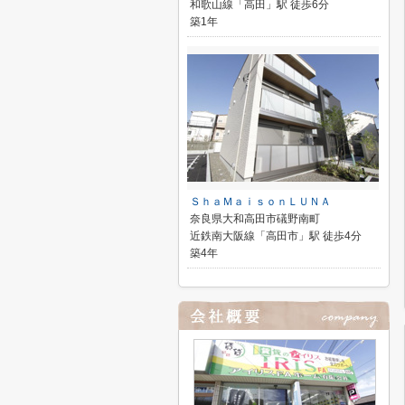
和歌山線「高田」駅 徒歩6分
築1年
ＳｈａＭａｉｓｏｎＬＵＮＡ
奈良県大和高田市礒野南町
近鉄南大阪線「高田市」駅 徒歩4分
築4年