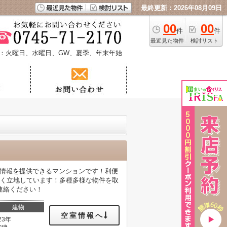
最終更新：2026年08月09日
00
00
件
件
最近見た物件
検討リスト
：火曜日、水曜日、GW、夏季、年末年始
て情報を提供できるマンションです！利便
多く立地しています！多種多様な物件を取
連絡ください！
建物
空室情報へ
23年