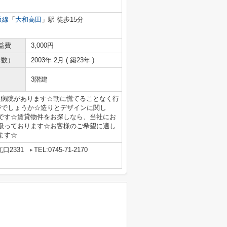
阪線
「
大和高田
」駅 徒歩15分
益費
3,000円
年数）
2003年 2月 ( 築23年 )
3階建
立病院があります☆朝に慌てることなく行
がでしょうか☆造りとデザインに関し
です☆賃貸物件をお探しなら、当社にお
扱っております☆お客様のご希望に適し
ます☆
口2331
TEL:0745-71-2170