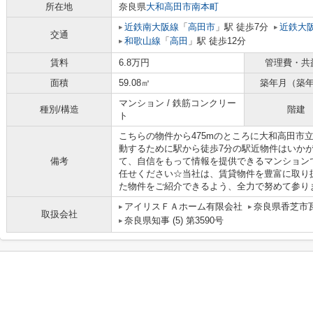
所在地
奈良県
大和高田市
南本町
近鉄南大阪線
「
高田市
」駅 徒歩7分
近鉄大
交通
和歌山線
「
高田
」駅 徒歩12分
賃料
6.8万円
管理費・共
面積
59.08㎡
築年月（築
マンション / 鉄筋コンクリー
種別/構造
階建
ト
こちらの物件から475mのところに大和高田市
動するために駅から徒歩7分の駅近物件はいか
備考
て、自信をもって情報を提供できるマンション
任せください☆当社は、賃貸物件を豊富に取り
た物件をご紹介できるよう、全力で努めて参り
アイリスＦＡホーム有限会社
奈良県香芝市瓦
取扱会社
奈良県知事 (5) 第3590号