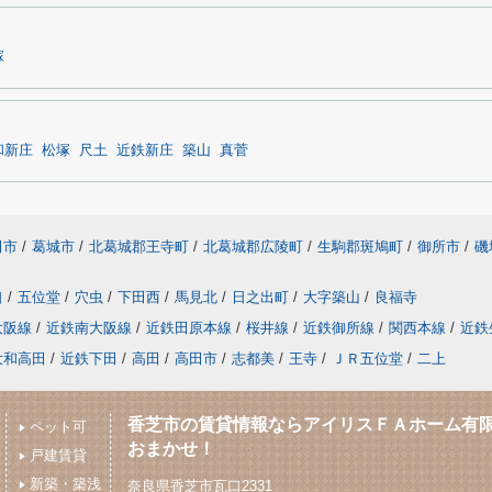
塚
和新庄
松塚
尺土
近鉄新庄
築山
真菅
田市
/
葛城市
/
北葛城郡王寺町
/
北葛城郡広陵町
/
生駒郡斑鳩町
/
御所市
/
磯
口
/
五位堂
/
穴虫
/
下田西
/
馬見北
/
日之出町
/
大字築山
/
良福寺
大阪線
/
近鉄南大阪線
/
近鉄田原本線
/
桜井線
/
近鉄御所線
/
関西本線
/
近鉄
大和高田
/
近鉄下田
/
高田
/
高田市
/
志都美
/
王寺
/
ＪＲ五位堂
/
二上
香芝市の賃貸情報ならアイリスＦＡホーム有
ペット可
おまかせ！
戸建賃貸
新築・築浅
奈良県香芝市瓦口2331