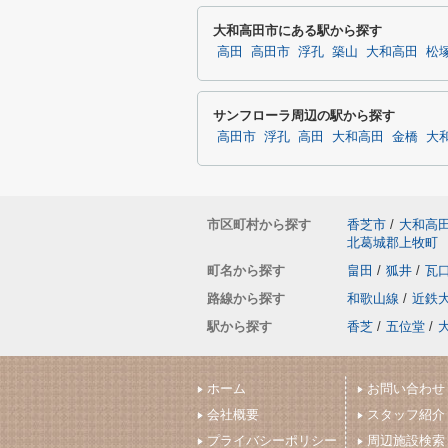
大和高田市にある駅から探す
高田
高田市
浮孔
築山
大和高田
松
サンフローラ周辺の駅から探す
高田市
浮孔
高田
大和高田
金橋
大
市区町村から探す
香芝市
/
大和高
北葛城郡上牧町
町名から探す
畠田
/
狐井
/
瓦
路線から探す
和歌山線
/
近鉄
駅から探す
香芝
/
五位堂
/
ホーム
お問い合わせ
会社概要
スタッフ紹介
プライバシーポリシー
周辺施設検索