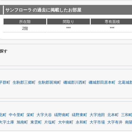
サンフローラ
の過去に掲載したお部屋
所在階
間取り
専有面積
2階
***
***
探す
平群町
生駒郡三郷町
生駒郡斑鳩町
磯城郡川西町
磯城郡田原本町
北葛城
北町
中今里町
栄町
大字大谷
礒野南町
礒野東町
大字池田
北本町
三和
大字土庫
旭南町
東雲町
片塩町
大中南町
永和町
大字市場
大字有井
南