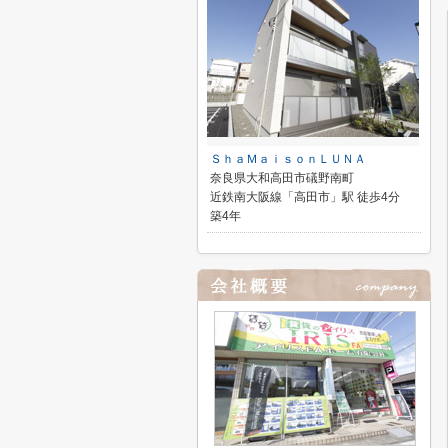
ＳｈａＭａｉｓｏｎＬＵＮＡ
奈良県大和高田市礒野南町
近鉄南大阪線「高田市」駅 徒歩4分
築4年