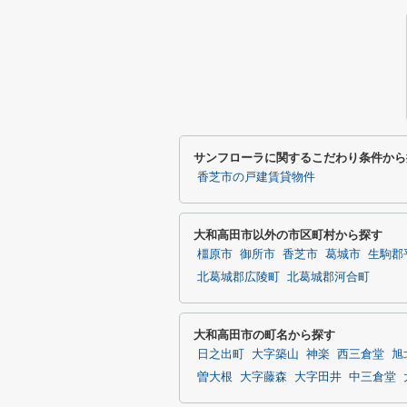
サンフローラに関するこだわり条件から
香芝市の戸建賃貸物件
大和高田市以外の市区町村から探す
橿原市
御所市
香芝市
葛城市
生駒郡
北葛城郡広陵町
北葛城郡河合町
大和高田市の町名から探す
日之出町
大字築山
神楽
西三倉堂
旭
曽大根
大字藤森
大字田井
中三倉堂