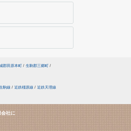
城郡田原本町
/
生駒郡三郷町
/
生駒線
/
近鉄橿原線
/
近鉄天理線
限会社に