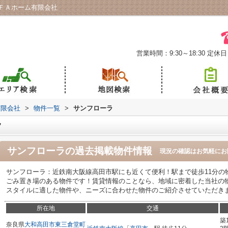
ＦＡホーム有限会社
営業時間：9:30～18:30
定休日
有限会社
>
物件一覧
>
サンフローラ
ラ
サンフローラ
の過去掲載物件情報
現況の確認はお気軽にお
サンフローラ：近鉄南大阪線高田市駅にも近くて便利！駅まで徒歩11分の
ごみ置き場のある物件です！賃貸情報のことなら、地域に密着した当社の
スタイルに適した物件や、ニーズに合わせた物件のご紹介させていただき
所在地
交通
築
奈良県
大和高田市
東三倉堂町