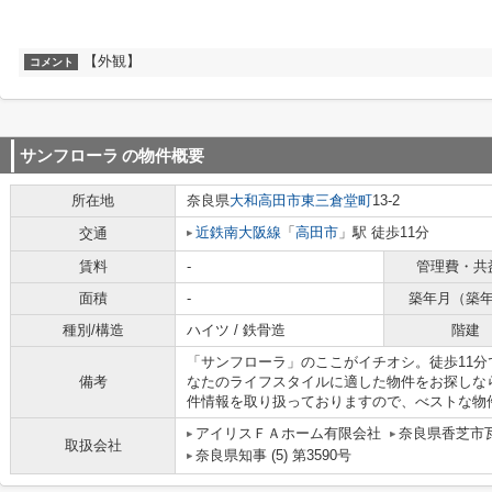
【外観】
コメント
サンフローラ
の物件概要
所在地
奈良県
大和高田市
東三倉堂町
13-2
近鉄南大阪線
「
高田市
」駅 徒歩11分
交通
賃料
-
管理費・共
面積
-
築年月（築
種別/構造
ハイツ / 鉄骨造
階建
「サンフローラ」のここがイチオシ。徒歩11
備考
なたのライフスタイルに適した物件をお探しな
件情報を取り扱っておりますので、べストな物
アイリスＦＡホーム有限会社
奈良県香芝市瓦
取扱会社
奈良県知事 (5) 第3590号