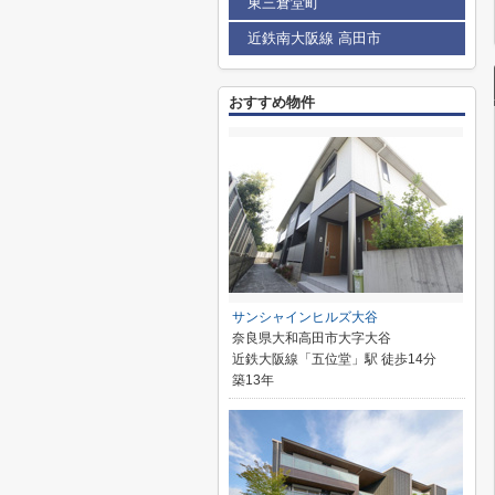
東三倉堂町
近鉄南大阪線 高田市
おすすめ物件
サンシャインヒルズ大谷
奈良県大和高田市大字大谷
近鉄大阪線「五位堂」駅 徒歩14分
築13年