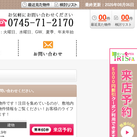
最終更新：2026年08月06日
00
00
件
件
最近見た物件
検討リスト
：火曜日、水曜日、GW、夏季、年末年始
問い合わせください。
物件です！注目を集めているのが、敷地内
物件情報をご覧ください！お客様のライフ
ます！
建物
19年