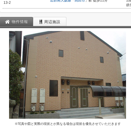
近鉄南大阪線
「
高田市
」駅 徒歩11分
2
13-2
鉄
物件情報
周辺施設
※写真や図と実際の現状とが異なる場合は現状を優先させていただきます