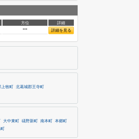
方位
詳細
***
詳細を見る
郡上牧町
北葛城郡王寺町
町
大中東町
礒野新町
南本町
本郷町
陽町