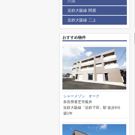
穴虫
近鉄大阪線 関屋
近鉄大阪線 二上
おすすめ物件
シャーメゾン オーク
奈良県香芝市狐井
近鉄大阪線「近鉄下田」駅 徒歩6分
築1年