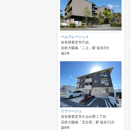
ベルフレージュⅡ
奈良県香芝市穴虫
近鉄大阪線「二上」駅 徒歩3分
築2年
リヴァージュ
奈良県香芝市すみれ野１丁目
近鉄大阪線「五位堂」駅 徒歩11分
築8年