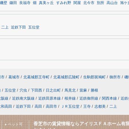
磯壁
鎌田
良福寺
畑
真美ヶ丘
すみれ野
関屋
北今市
別所
高山台
旭ケ
二上
近鉄下田
五位堂
田市
/
葛城市
/
北葛城郡王寺町
/
北葛城郡広陵町
/
生駒郡斑鳩町
/
御所市
/
磯
口
/
五位堂
/
穴虫
/
下田西
/
日之出町
/
馬見北
/
當麻
/
勝根
大阪線
/
近鉄南大阪線
/
近鉄田原本線
/
桜井線
/
近鉄御所線
/
関西本線
/
近鉄
大和高田
/
近鉄下田
/
高田
/
高田市
/
ＪＲ五位堂
/
王寺
/
志都美
/
二上
香芝市の賃貸情報ならアイリスＦＡホーム有
ペット可