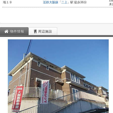
2
地１９
近鉄大阪線
「
二上
」駅 徒歩36分
木
物件情報
周辺施設