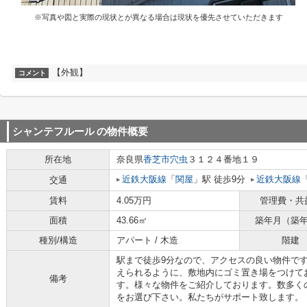
※写真や図と実際の現状とが異なる場合は現状を優先させていただきます
【外観】
コメント
シャンテフルール
の物件概要
所在地
奈良県
香芝市
穴虫
３１２４番地１９
近鉄大阪線
「
関屋
」駅 徒歩9分
近鉄大阪線
交通
賃料
4.05万円
管理費・共
面積
43.66㎡
築年月（築
種別/構造
アパート / 木造
階建
駅まで徒歩9分なので、アクセスの良い物件で
えられるように、敷地内にゴミ置き場をつけて
備考
す。様々な物件をご紹介しております。数多く
をお選び下さい。私たちがサポート致します。