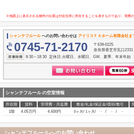
※地図上に表示される物件の位置は付近住所に所在することを表すものであり、実際
シャンテフルール
へのお問い合わせは
アイリスＦＡホーム有限会社ま
0745-71-2170
〒639-0225
奈良県香芝市瓦口233
9:30～18:30 定休日:火曜日、水曜日、GW、夏季、年末年始
シャンテフルール
の空室情報
所在階
賃料
管理費・共益費
敷金/礼金/保証金/償却/敷引
1階
4.05万円
4,600円
/
/
/
/
0ヶ月
1ヶ月
-
-
-
シャンテフルール
へのお問い合わせ