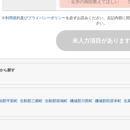
※
利用規約
及び
プライバシーポリシー
を必ずお読みください。左記内容に同
さい。
未入力項目がありま
から探す
駒郡平群町
生駒郡三郷町
生駒郡斑鳩町
磯城郡川西町
磯城郡田原本町
北