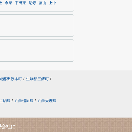
丘
今泉
下田東
尼寺
藤山
上中
城郡田原本町
/
生駒郡三郷町
/
生駒線
/
近鉄橿原線
/
近鉄天理線
限会社に