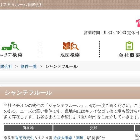
リスＦＡホーム有限会社
営業時間：9:30～18:30
定休日
有限会社
>
物件一覧
>
シャンテフルール
シャンテフルール
当社イチオシの物件の「シャンテフルール」。ぜひ一度ご覧ください。こ
のある、ニーズの高い物件です。敷地内にはキレイなゴミ捨て場も設けら
多く存在します。お客さまのご希望により近い物件をご紹介していきます
所在地
交通
築
奈良県
香芝市
穴虫
３１２４番
近鉄大阪線
「
関屋
」駅 徒歩9分