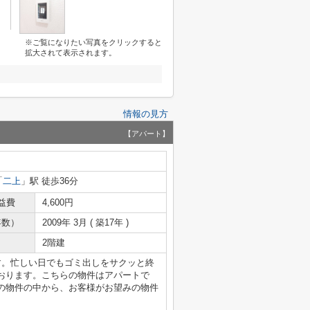
※ご覧になりたい写真をクリックすると
拡大されて表示されます。
情報の見方
【アパート】
「
二上
」駅 徒歩36分
益費
4,600円
年数）
2009年 3月 ( 築17年 )
2階建
す。忙しい日でもゴミ出しをサクッと終
おります。こちらの物件はアパートで
の物件の中から、お客様がお望みの物件