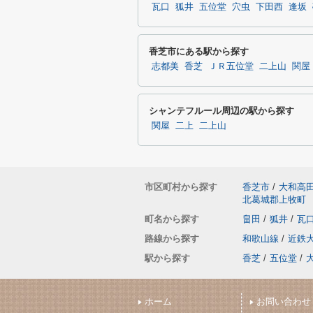
瓦口
狐井
五位堂
穴虫
下田西
逢坂
香芝市にある駅から探す
志都美
香芝
ＪＲ五位堂
二上山
関屋
シャンテフルール周辺の駅から探す
関屋
二上
二上山
市区町村から探す
香芝市
/
大和高
北葛城郡上牧町
町名から探す
畠田
/
狐井
/
瓦
路線から探す
和歌山線
/
近鉄
駅から探す
香芝
/
五位堂
/
ホーム
お問い合わせ