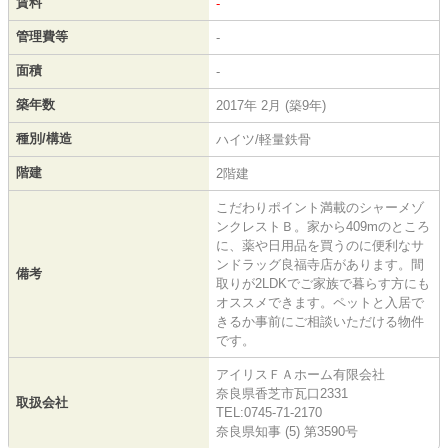
賃料
-
管理費等
-
面積
-
築年数
2017年 2月 (築9年)
種別/構造
ハイツ/軽量鉄骨
階建
2階建
こだわりポイント満載のシャーメゾ
ンクレストＢ。家から409mのところ
に、薬や日用品を買うのに便利なサ
ンドラッグ良福寺店があります。間
備考
取りが2LDKでご家族で暮らす方にも
オススメできます。ペットと入居で
きるか事前にご相談いただける物件
です。
アイリスＦＡホーム有限会社
奈良県香芝市瓦口2331
取扱会社
TEL:0745-71-2170
奈良県知事 (5) 第3590号