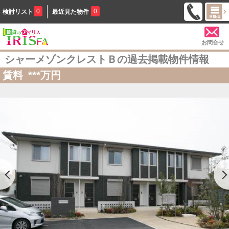
0
0
検討リスト
最近見た物件
お問合せ
シャーメゾンクレストＢの過去掲載物件情報
賃料
***
万円