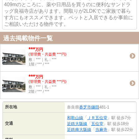
409mのところに、薬や日用品を買うのに便利なサンドラ
ッグ良福寺店があります。間取りが2LDKでご家族で暮ら
す方にもオススメできます。ペットと入居できるか事前に
ご相談いただける物件です。
過去掲載物件一覧
***
万円
(管理費・共益費 ***円)
敷：***｜礼：***
1階 / *** / ***
***
万円
(管理費・共益費 ***円)
敷：***｜礼：***
2階 / *** / ***
所在地
奈良県
香芝市
鎌田
481-1
和歌山線
「
ＪＲ五位堂
」駅 徒歩7分
交通
近鉄大阪線
「
五位堂
」駅 徒歩18分
近鉄南大阪線
「
当麻寺
」駅 徒歩22分