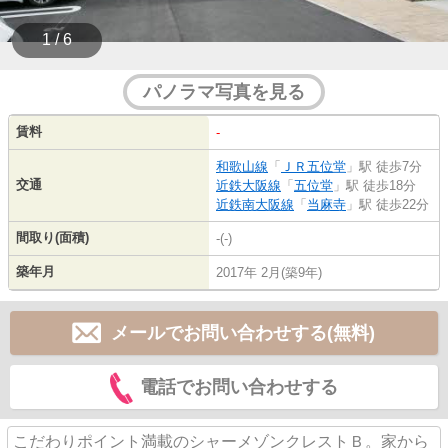
1 / 6
パノラマ写真を見る
賃料
-
和歌山線
「
ＪＲ五位堂
」駅 徒歩7分
交通
近鉄大阪線
「
五位堂
」駅 徒歩18分
近鉄南大阪線
「
当麻寺
」駅 徒歩22分
間取り(面積)
-(-)
築年月
2017年 2月(築9年)
メールでお問い合わせする(無料)
電話でお問い合わせする
こだわりポイント満載のシャーメゾンクレストＢ。家から