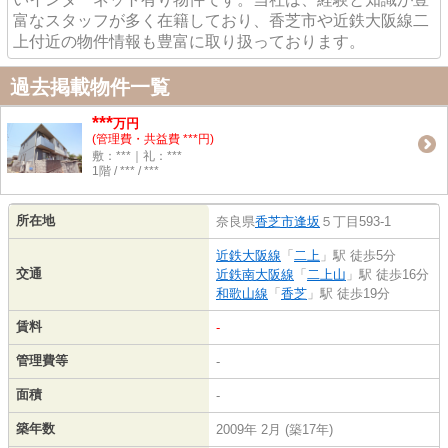
富なスタッフが多く在籍しており、香芝市や近鉄大阪線二
上付近の物件情報も豊富に取り扱っております。
過去掲載物件一覧
***
万円
(管理費・共益費 ***円)
敷：***｜礼：***
1階 / *** / ***
所在地
奈良県
香芝市
逢坂
５丁目593-1
近鉄大阪線
「
二上
」駅 徒歩5分
交通
近鉄南大阪線
「
二上山
」駅 徒歩16分
和歌山線
「
香芝
」駅 徒歩19分
賃料
-
管理費等
-
面積
-
築年数
2009年 2月 (築17年)