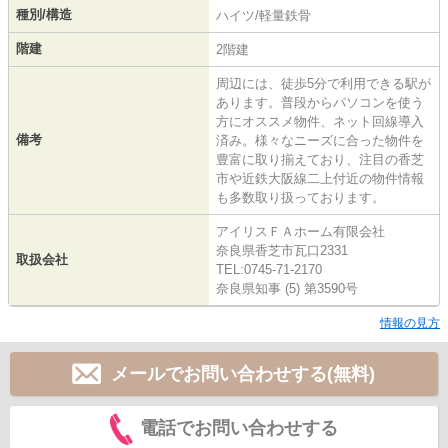
種別/構造
ハイツ/軽量鉄骨
階建
2階建
周辺には、徒歩5分で利用できる駅が
あります。普段からパソコンを使う
方にオススメ物件、ネット回線導入
備考
済み。様々なニーズに合った物件を
豊富に取り揃えており、注目の香芝
市や近鉄大阪線二上付近の物件情報
も多数取り扱っております。
アイリスＦＡホーム有限会社
奈良県香芝市瓦口2331
取扱会社
TEL:0745-71-2170
奈良県知事 (5) 第3590号
情報の見方
メールでお問い合わせする(無料)
電話でお問い合わせする