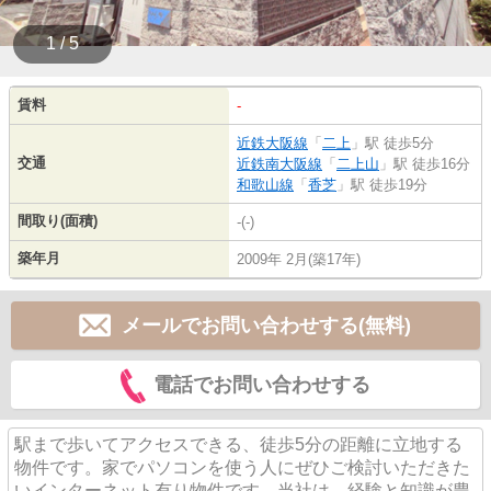
1 / 5
賃料
-
近鉄大阪線
「
二上
」駅 徒歩5分
交通
近鉄南大阪線
「
二上山
」駅 徒歩16分
和歌山線
「
香芝
」駅 徒歩19分
間取り(面積)
-(-)
築年月
2009年 2月(築17年)
メールでお問い合わせする(無料)
電話でお問い合わせする
駅まで歩いてアクセスできる、徒歩5分の距離に立地する
物件です。家でパソコンを使う人にぜひご検討いただきた
いインターネット有り物件です。当社は、経験と知識が豊