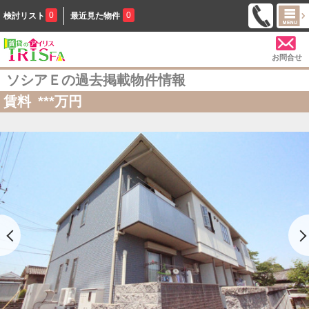
0
0
検討リスト
最近見た物件
お問合せ
ソシアＥの過去掲載物件情報
賃料
***
万円