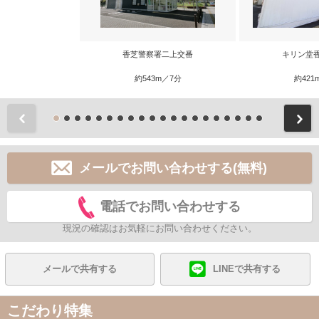
香芝警察署二上交番
キリン堂
約543m／7分
約421
前
メールでお問い合わせする(無料)
電話でお問い合わせする
現況の確認はお気軽にお問い合わせください。
メールで共有する
LINEで共有する
こだわり特集