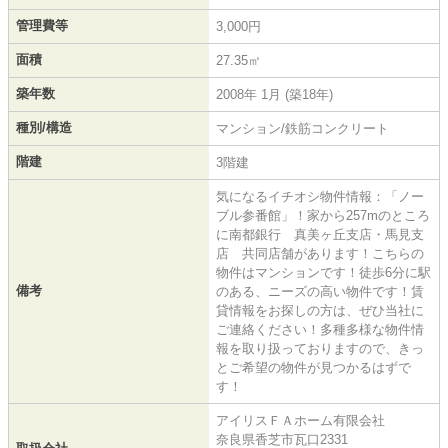
管理費等
3,000円
面積
27.35㎡
築年数
2008年 1月 (築18年)
種別/構造
マンション/鉄筋コンクリート
階建
3階建
気になるイチオシ物件情報：「ノー
ブル参番館」！家から257mのところ
に南都銀行 真美ヶ丘支店・馬見支
店 共同店舗があります！こちらの
物件はマンションです！徒歩6分に駅
備考
のある、ニーズの高い物件です！賃
貸情報をお探しの方は、ぜひ当社に
ご連絡ください！多種多様な物件情
報を取り扱っておりますので、きっ
とご希望の物件が見つかるはずで
す！
アイリスＦＡホーム有限会社
奈良県香芝市瓦口2331