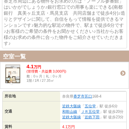
香芝市周辺にある物件をお求めの方は「ノーブル参番館」
はいかがでしょうか♪銀行窓口での用事も楽にできる(南都
銀行 真美ヶ丘支店・馬見支店 共同店舗まで徒歩4分)♪造
りとデザインに関して、自信をもって情報を提供できるマ
ンションです♪魅力的な駅近の物件で、駅まで徒歩6分です
♪お客様のご希望の条件をお聞かせください♪当社からお客
様のお求めの条件に合った物件をご紹介させていただきま
す♪
空室一覧
4.1
万
円
(管理費・共益費 3,000円)
敷：0ヶ月｜礼：0ヶ月
1階 / 1R / 27.35㎡
所在地
奈良県
香芝市
瓦口
168-4
近鉄大阪線
「
五位堂
」駅 徒歩6分
交通
和歌山線
「
ＪＲ五位堂
」駅 徒歩20分
近鉄大阪線
「
近鉄下田
」駅 徒歩23分
賃料
4.1万円