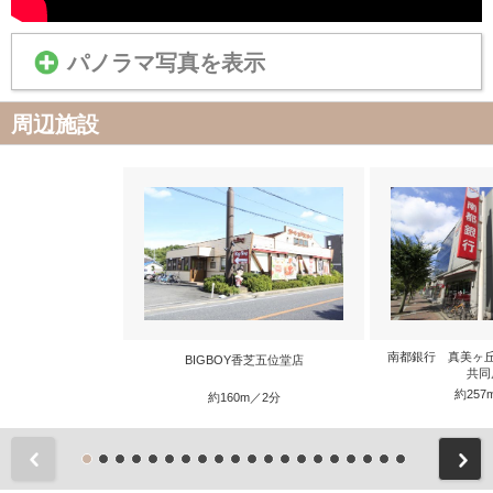
パノラマ写真を表示
周辺施設
南都銀行 真美ヶ
BIGBOY香芝五位堂店
共同
約257
約160m／2分
前