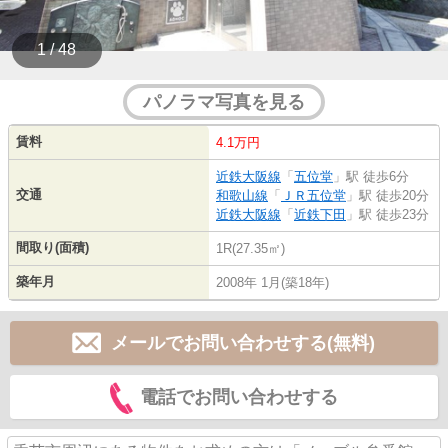
1 / 48
パノラマ写真を見る
賃料
4.1万円
近鉄大阪線
「
五位堂
」駅 徒歩6分
交通
和歌山線
「
ＪＲ五位堂
」駅 徒歩20分
近鉄大阪線
「
近鉄下田
」駅 徒歩23分
間取り(面積)
1R(27.35㎡)
築年月
2008年 1月(築18年)
メールでお問い合わせする(無料)
電話でお問い合わせする