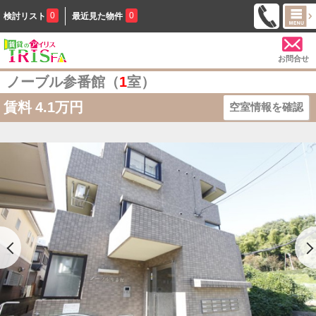
0
0
検討リスト
最近見た物件
お問合せ
ノーブル参番館（
1
室）
賃料
4.1万円
空室情報を確認