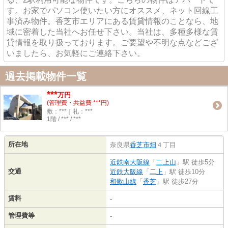
す。お家でパソコン使いたい方にオススメ、ネット回線工
事済み物件。香芝市エリアにある賃貸情報のことなら、地
域に密着した当社へお任せ下さい。当社は、多種多様な賃
貸情報を取り扱っております。ご要望や不明な点などござ
いましたら、お気軽にご連絡下さい。
過去掲載物件一覧
***
万円
(管理費・共益費 ***円)
敷：***｜礼：***
1階 / *** / ***
所在地
奈良県
香芝市
畑
４丁目
近鉄南大阪線
「
二上山
」駅 徒歩5分
交通
近鉄大阪線
「
二上
」駅 徒歩10分
和歌山線
「
香芝
」駅 徒歩27分
賃料
-
管理費等
-