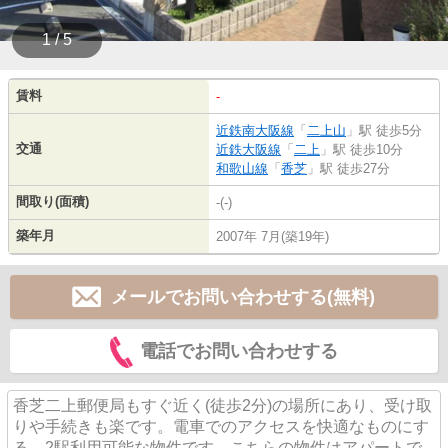
1 / 5
賃料
-
近鉄南大阪線
「
二上山
」駅 徒歩5分
交通
近鉄大阪線
「
二上
」駅 徒歩10分
和歌山線
「
香芝
」駅 徒歩27分
間取り(面積)
-(-)
築年月
2007年 7月(築19年)
メールでお問い合わせする(無料)
電話でお問い合わせする
香芝二上郵便局もすぐ近く(徒歩2分)の場所にあり、受け取
りや手続きも楽です。電車でのアクセスを快適なものにす
る、2駅利用可能な物件です。こちらの物件はアパートで