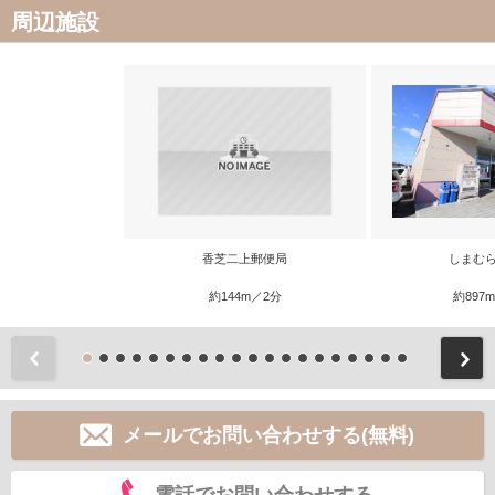
周辺施設
香芝二上郵便局
しまむら
約144m／2分
約897
前
メールでお問い合わせする(無料)