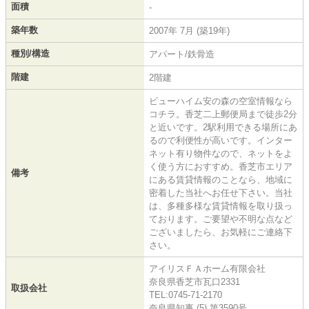
面積
-
築年数
2007年 7月 (築19年)
種別/構造
アパート/鉄骨造
階建
2階建
ビューハイム安の森の空室情報なら
コチラ。香芝二上郵便局まで徒歩2分
と近いです。2駅利用できる場所にあ
るので利便性が高いです。インター
ネット有り物件なので、ネットをよ
く使う方におすすめ。香芝市エリア
備考
にある賃貸情報のことなら、地域に
密着した当社へお任せ下さい。当社
は、多種多様な賃貸情報を取り扱っ
ております。ご要望や不明な点など
ございましたら、お気軽にご連絡下
さい。
アイリスＦＡホーム有限会社
奈良県香芝市瓦口2331
取扱会社
TEL:0745-71-2170
奈良県知事 (5) 第3590号