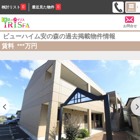
0
0
検討リスト
最近見た物件
お問合せ
ビューハイム安の森の過去掲載物件情報
賃料
***
万円