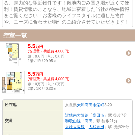
る、魅力的な駅近物件です！敷地内ごみ置き場が近くて便
利！賃貸情報のことなら、地域に密着した当社の物件情報
をご覧ください！お客様のライフスタイルに適した物件
や、ニーズに合わせた物件のご紹介させていただきます！
空室一覧
5.5
万
円
(管理費・共益費 4,000円)
敷：0万円｜礼：0万円
1階 / 1R / 29.95㎡
5.5
万
円
(管理費・共益費 4,000円)
敷：0万円｜礼：0万円
2階 / 1R / 40.33㎡
所在地
奈良県
大和高田市
栄町
3-29
近鉄南大阪線
「
高田市
」駅 徒歩7分
交通
和歌山線
「
高田
」駅 徒歩21分
近鉄大阪線
「
大和高田
」駅 徒歩26分