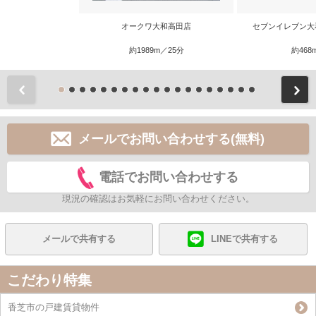
オークワ大和高田店
セブンイレブン大
約1989m／25分
約468
前
メールでお問い合わせする(無料)
電話でお問い合わせする
現況の確認はお気軽にお問い合わせください。
メールで共有する
LINEで共有する
こだわり特集
香芝市の戸建賃貸物件