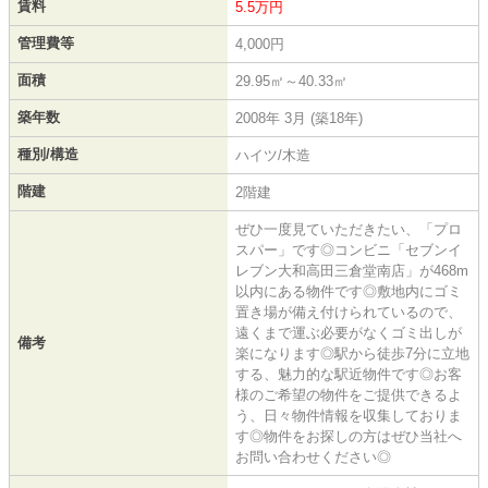
賃料
5.5万円
管理費等
4,000円
面積
29.95㎡～40.33㎡
築年数
2008年 3月 (築18年)
種別/構造
ハイツ/木造
階建
2階建
ぜひ一度見ていただきたい、「プロ
スパー」です◎コンビニ「セブンイ
レブン大和高田三倉堂南店」が468m
以内にある物件です◎敷地内にゴミ
置き場が備え付けられているので、
遠くまで運ぶ必要がなくゴミ出しが
備考
楽になります◎駅から徒歩7分に立地
する、魅力的な駅近物件です◎お客
様のご希望の物件をご提供できるよ
う、日々物件情報を収集しておりま
す◎物件をお探しの方はぜひ当社へ
お問い合わせください◎