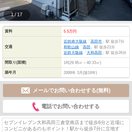
1 / 17
賃料
5.5万円
近鉄南大阪線
「
高田市
」駅 徒歩7分
交通
和歌山線
「
高田
」駅 徒歩21分
近鉄大阪線
「
大和高田
」駅 徒歩26分
間取り(面積)
1R(29.95㎡～40.33㎡)
築年月
2008年 3月(築18年)
メールでお問い合わせする(無料)
電話でお問い合わせする
セブンイレブン大和高田三倉堂南店まで徒歩6分と近場に
コンビニがあるのもポイント！駅から徒歩7分に立地す