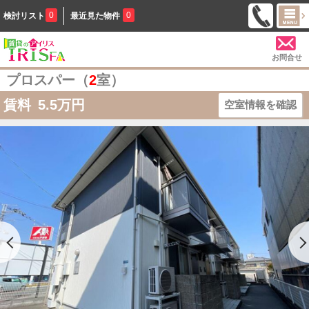
0
0
検討リスト
最近見た物件
お問合せ
プロスパー（
2
室）
賃料
5.5
万円
空室情報を確認