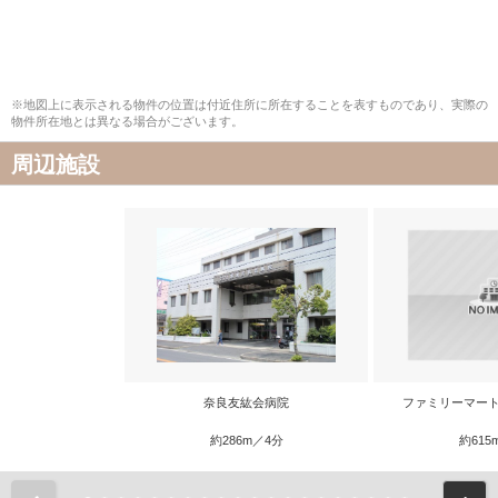
※地図上に表示される物件の位置は付近住所に所在することを表すものであり、実際の
物件所在地とは異なる場合がございます。
周辺施設
奈良友紘会病院
ファミリーマート
約286m／4分
約615