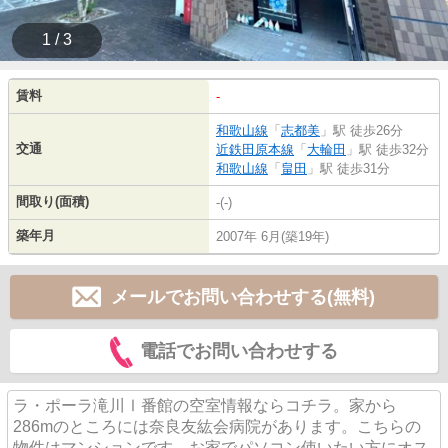
1 / 3
賃料
-
和歌山線
「
志都美
」駅 徒歩26分
交通
近鉄田原本線
「
大輪田
」駅 徒歩32分
和歌山線
「
畠田
」駅 徒歩31分
間取り(面積)
-(-)
築年月
2007年 6月(築19年)
メールでお問い合わせする(無料)
電話でお問い合わせする
ラ・ポーラ滝川Ⅰ番館の空室情報ならコチラ。家から
286mのところには奈良友紘会病院があります。こちらの
物件はマンションです。お家でパソコン使いたい方にオス