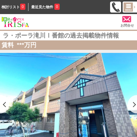
0
0
検討リスト
最近見た物件
お問合せ
ラ・ポーラ滝川Ⅰ番館の過去掲載物件情報
賃料
***
万円