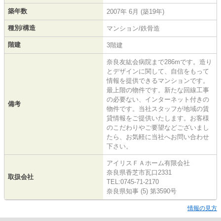
築年数
2007年 6月 (築19年)
種別/構造
マンション/鉄骨造
階建
3階建
奈良友紘会病院まで286mです。造り
とデザインに関して、自信をもって
情報を提供できるマンションです。
最上階の物件です。新たな回線工事
の必要ない、インターネット付きの
備考
物件です。当社スタッフが地域の賃
貸情報をご提供いたします。お客様
のこだわりやご要望などございまし
たら、お気軽に当社へお問い合わせ
下さい。
アイリスＦＡホーム有限会社
奈良県香芝市瓦口2331
取扱会社
TEL:0745-71-2170
奈良県知事 (5) 第3590号
情報の見方