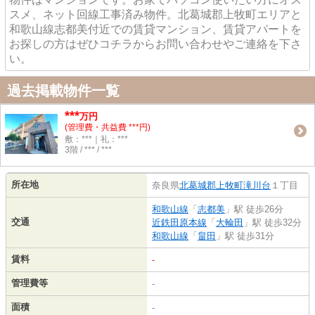
スメ、ネット回線工事済み物件。北葛城郡上牧町エリアと
和歌山線志都美付近での賃貸マンション、賃貸アパートを
お探しの方はぜひコチラからお問い合わせやご連絡を下さ
い。
過去掲載物件一覧
***
万円
(管理費・共益費 ***円)
敷：***｜礼：***
3階 / *** / ***
所在地
奈良県
北葛城郡上牧町
滝川台
１丁目
和歌山線
「
志都美
」駅 徒歩26分
交通
近鉄田原本線
「
大輪田
」駅 徒歩32分
和歌山線
「
畠田
」駅 徒歩31分
賃料
-
管理費等
-
面積
-