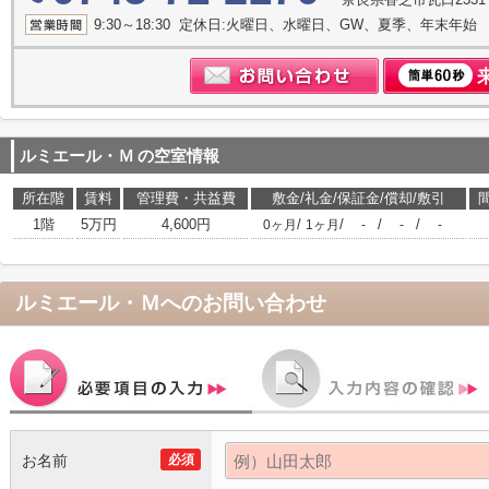
9:30～18:30 定休日:火曜日、水曜日、GW、夏季、年末年始
ルミエール・Ｍ
の空室情報
所在階
賃料
管理費・共益費
敷金/礼金/保証金/償却/敷引
1階
5万円
4,600円
/
/
/
/
0ヶ月
1ヶ月
-
-
-
ルミエール・Ｍ
へのお問い合わせ
お名前
必須