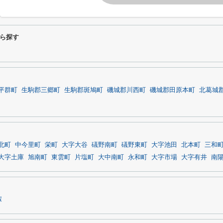
ら探す
平群町
生駒郡三郷町
生駒郡斑鳩町
磯城郡川西町
磯城郡田原本町
北葛城
北町
中今里町
栄町
大字大谷
礒野南町
礒野東町
大字池田
北本町
三和
大字土庫
旭南町
東雲町
片塩町
大中南町
永和町
大字市場
大字有井
南
塚