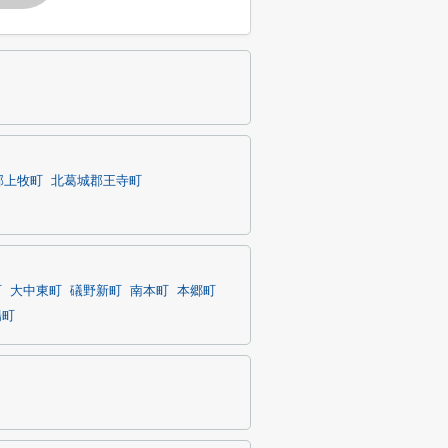
郡上牧町
北葛城郡王寺町
町
大中東町
礒野新町
南本町
本郷町
陽町