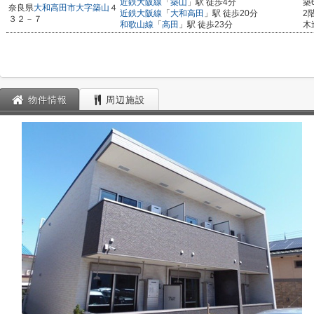
近鉄大阪線
「
築山
」駅 徒歩4分
築
奈良県
大和高田市
大字築山
４
近鉄大阪線
「
大和高田
」駅 徒歩20分
2
３２－７
和歌山線
「
高田
」駅 徒歩23分
木
物件情報
周辺施設