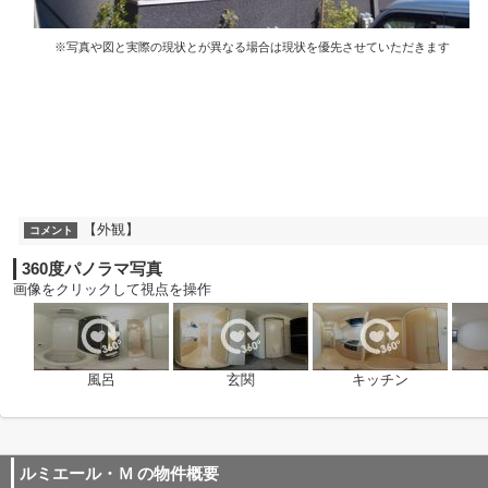
※写真や図と実際の現状とが異なる場合は現状を優先させていただきます
【外観】
コメント
360度パノラマ写真
画像をクリックして視点を操作
風呂
玄関
キッチン
ルミエール・Ｍ
の物件概要