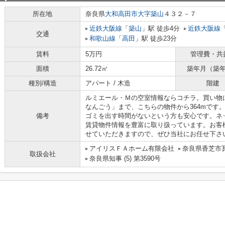
所在地
奈良県
大和高田市
大字築山
４３２－７
近鉄大阪線
「
築山
」駅 徒歩4分
近鉄大阪線
交通
和歌山線
「
高田
」駅 徒歩23分
賃料
5万円
管理費・共
面積
26.72㎡
築年月（築
種別/構造
アパート / 木造
階建
ルミエール・Ｍの空室情報ならコチラ。買い物
なんごう」まで、こちらの物件から364mです
備考
ゴミを出す時間がないという方も安心です。ネ
賃貸物件情報を豊富に取り扱っています。お客
せていただきますので、ぜひ当社にお任せ下さ
アイリスＦＡホーム有限会社
奈良県香芝市瓦
取扱会社
奈良県知事 (5) 第3590号