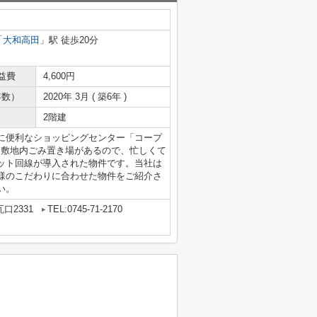
「
大和高田
」駅 徒歩20分
益費
4,600円
年数）
2020年 3月 ( 築6年 )
2階建
に便利なショッピングセンター「コープ
。敷地内ごみ置き場があるので、忙しくて
ット回線が導入された物件です。当社は
様のこだわりに合わせた物件をご紹介さ
い。
口2331
TEL:0745-71-2170