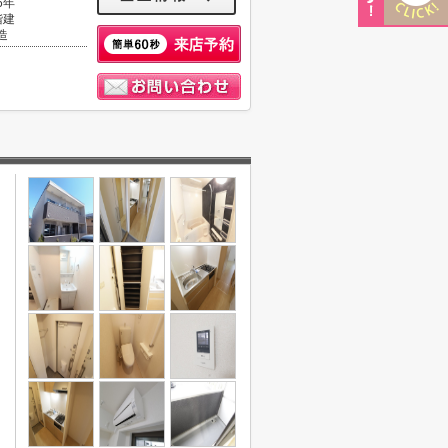
6年
階建
造