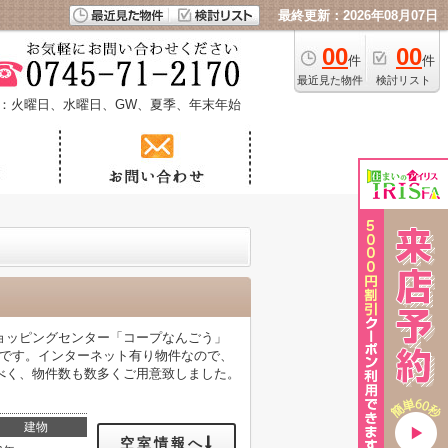
最終更新：2026年08月07日
00
00
件
件
最近見た物件
検討リスト
：火曜日、水曜日、GW、夏季、年末年始
ョッピングセンター「コープなんごう」
トです。インターネット有り物件なので、
べく、物件数も数多くご用意致しました。
建物
空室情報へ