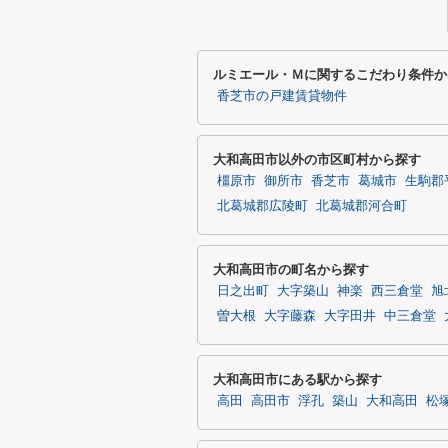
ルミエール・Ｍに関するこだわり条件か
香芝市の戸建賃貸物件
大和高田市以外の市区町村から探す
橿原市
御所市
香芝市
葛城市
生駒郡
北葛城郡広陵町
北葛城郡河合町
大和高田市の町名から探す
日之出町
大字築山
神楽
西三倉堂
旭
曽大根
大字藤森
大字田井
中三倉堂
大和高田市にある駅から探す
高田
高田市
浮孔
築山
大和高田
松