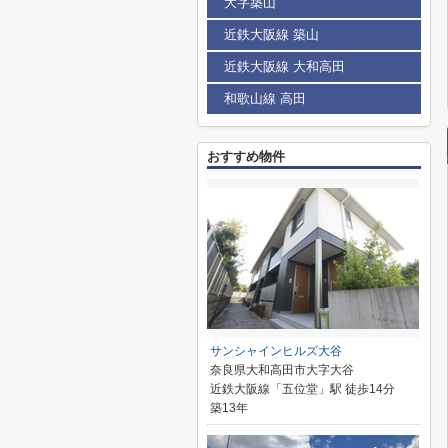
大字築山
近鉄大阪線 築山
近鉄大阪線 大和高田
和歌山線 高田
おすすめ物件
サンシャインヒルズ大谷
奈良県大和高田市大字大谷
近鉄大阪線「五位堂」駅 徒歩14分
築13年