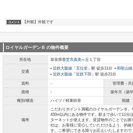
【外観】外観です
コメント
ロイヤルガーデンＢ
の物件概要
所在地
奈良県
香芝市
真美ヶ丘
１丁目
近鉄大阪線
「
五位堂
」駅 徒歩11分
和歌山線
交通
近鉄大阪線
「
近鉄下田
」駅 徒歩21分
賃料
-
管理費・共
面積
-
築年月（築
種別/構造
ハイツ / 軽量鉄骨
階建
こだわりポイント満載のロイヤルガーデンＢ。
430m以内にある物件です。駅まで歩いて11
備考
ターネットが使えます。賃貸物件のことでお困
社は、お客様に安心していただけるよう、的確
す。ご希望にできる限りお応えいたしますので