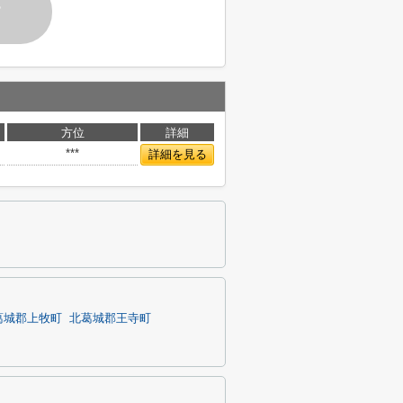
す
方位
詳細
***
詳細を見る
葛城郡上牧町
北葛城郡王寺町