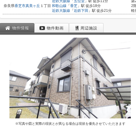
近鉄大阪線
「
五位堂
」駅 徒歩11分
築
奈良県
香芝市
真美ヶ丘
１丁目
和歌山線
「
香芝
」駅 徒歩18分
2
近鉄大阪線
「
近鉄下田
」駅 徒歩21分
軽
物件情報
物件動画
周辺施設
※写真や図と実際の現状とが異なる場合は現状を優先させていただきます