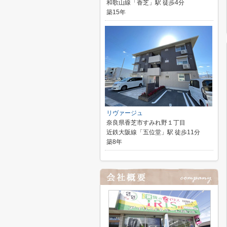
和歌山線「香芝」駅 徒歩4分
築15年
リヴァージュ
奈良県香芝市すみれ野１丁目
近鉄大阪線「五位堂」駅 徒歩11分
築8年