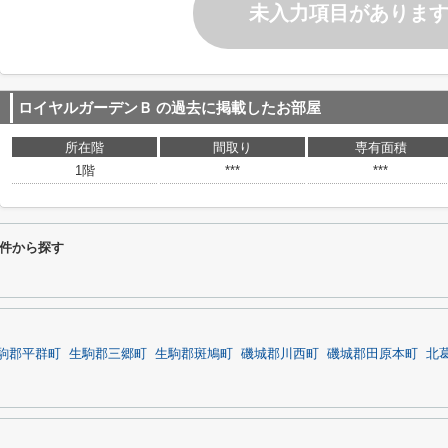
未入力項目がありま
ロイヤルガーデンＢ
の過去に掲載したお部屋
所在階
間取り
専有面積
1階
***
***
件から探す
駒郡平群町
生駒郡三郷町
生駒郡斑鳩町
磯城郡川西町
磯城郡田原本町
北