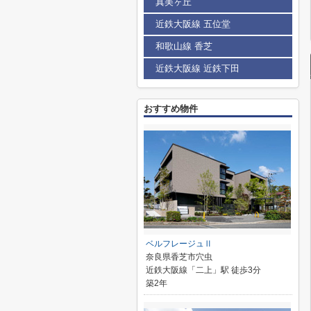
真美ヶ丘
近鉄大阪線 五位堂
和歌山線 香芝
近鉄大阪線 近鉄下田
おすすめ物件
ベルフレージュⅡ
奈良県香芝市穴虫
近鉄大阪線「二上」駅 徒歩3分
築2年