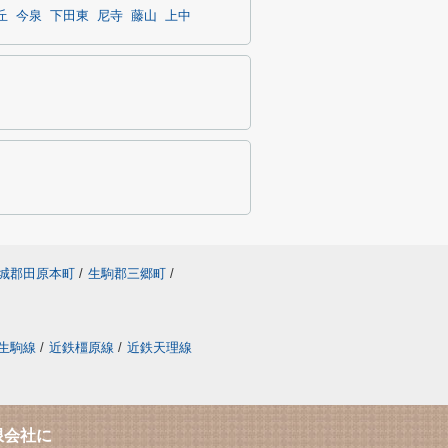
丘
今泉
下田東
尼寺
藤山
上中
城郡田原本町
/
生駒郡三郷町
/
生駒線
/
近鉄橿原線
/
近鉄天理線
限会社に