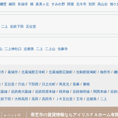
磯壁
鎌田
良福寺
畑
真美ヶ丘
すみれ野
関屋
北今市
別所
高山台
旭ケ
二上
近鉄下田
五位堂
山
二上神社口
志都美
二上
二上山
当麻寺
田市
/
葛城市
/
北葛城郡王寺町
/
北葛城郡広陵町
/
生駒郡斑鳩町
/
御所市
/
磯
口
/
五位堂
/
穴虫
/
下田西
/
日之出町
/
馬見北
/
當麻
/
勝根
大阪線
/
近鉄南大阪線
/
近鉄田原本線
/
桜井線
/
近鉄御所線
/
関西本線
/
近鉄
近鉄下田
/
大和高田
/
高田
/
高田市
/
ＪＲ五位堂
/
王寺
/
志都美
/
二上
香芝市の賃貸情報ならアイリスＦＡホーム有
ペット可