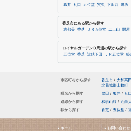
狐井
瓦口
五位堂
穴虫
下田西
逢坂
香芝市にある駅から探す
志都美
香芝
ＪＲ五位堂
二上山
関屋
ロイヤルガーデンＢ周辺の駅から探す
五位堂
香芝
近鉄下田
ＪＲ五位堂
築
市区町村から探す
香芝市
/
大和高
北葛城郡上牧町
町名から探す
畠田
/
狐井
/
瓦
路線から探す
和歌山線
/
近鉄
駅から探す
香芝
/
五位堂
/
ホーム
お問い合わせ