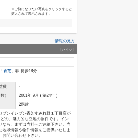
※ご覧になりたい写真をクリックすると
拡大されて表示されます。
情報の見方
【ハイツ】
「
香芝
」駅 徒歩18分
益費
-
年数）
2001年 9月 ( 築24年 )
2階建
セブンイレブン香芝すみれ野１丁目店が
分ほどの、魅力的な立地の物件です。イン
りなら、まずは当社へご連絡下さい。当
な地域情報や物件情報をご提供いたしま
、お問い合わせ下さい。