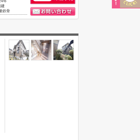
24年
階建
量鉄骨