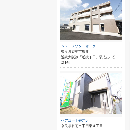
シャーメゾン オーク
奈良県香芝市狐井
近鉄大阪線「近鉄下田」駅 徒歩6分
築1年
ペアコート香芝B
奈良県香芝市下田東４丁目