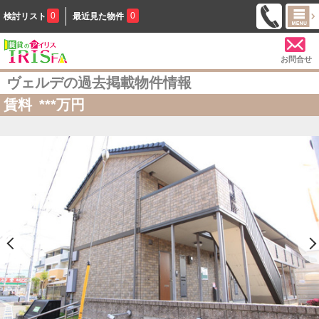
0
0
検討リスト
最近見た物件
お問合せ
ヴェルデの過去掲載物件情報
賃料
***
万円