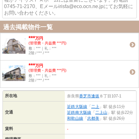
0745-71-2170、Eメールirisfa@eco.ocn.ne.jpにてお気軽に
お問い合わせください。
過去掲載物件一覧
***
万円
(管理費・共益費 ***円)
敷：***｜礼：***
2階 / *** / ***
***
万円
(管理費・共益費 ***円)
敷：***｜礼：***
2階 / *** / ***
所在地
奈良県
香芝市
逢坂
８丁目107-1
近鉄大阪線
「
二上
」駅 徒歩11分
交通
近鉄南大阪線
「
二上山
」駅 徒歩22分
和歌山線
「
志都美
」駅 徒歩26分
賃料
-