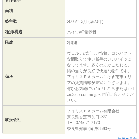
管理費等
-
面積
-
築年数
2006年 3月 (築20年)
種別/構造
ハイツ/軽量鉄骨
階建
2階建
ヴェルデの詳しい情報。コンパクト
な間取りで使い勝手のいいハイツに
なってます。多くの方がこだわる、
陽の当りが良好で快適な物件です。
備考
アイリスＦＡホームには香芝市エリ
アの賃貸情報が豊富にございます。
ぜひお気軽に0745-71-2170またはirisf
a@eco.ocn.ne.jpへお問い合わせくだ
さい。
アイリスＦＡホーム有限会社
奈良県香芝市瓦口2331
取扱会社
TEL:0745-71-2170
奈良県知事 (5) 第3590号