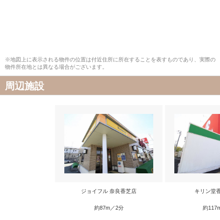
※地図上に表示される物件の位置は付近住所に所在することを表すものであり、実際の
物件所在地とは異なる場合がございます。
周辺施設
ジョイフル 奈良香芝店
キリン堂
約87m／2分
約117