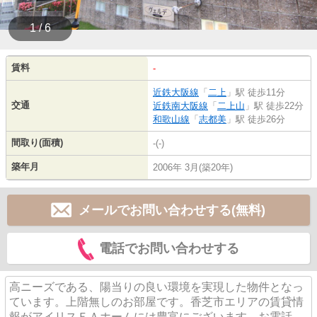
1 / 6
賃料
-
近鉄大阪線
「
二上
」駅 徒歩11分
交通
近鉄南大阪線
「
二上山
」駅 徒歩22分
和歌山線
「
志都美
」駅 徒歩26分
間取り(面積)
-(-)
築年月
2006年 3月(築20年)
メールでお問い合わせする(無料)
電話でお問い合わせする
高ニーズである、陽当りの良い環境を実現した物件となっ
ています。上階無しのお部屋です。香芝市エリアの賃貸情
報がアイリスＦＡホームには豊富にございます。お電話