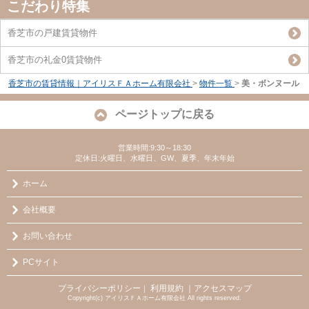
こだわり特集
香芝市の戸建賃貸物件
香芝市の礼金0賃貸物件
香芝市の賃貸情報｜アイリスＦＡホーム有限会社
>
物件一覧
>
美・ボンヌール
ページトップに戻る
営業時間:9:30～18:30
定休日:火曜日、水曜日、GW、夏季、年末年始
ホーム
会社概要
お問い合わせ
PCサイト
プライバシーポリシー
利用規約
｜アクセスマップ
｜
Copyright(c) アイリスＦＡホーム有限会社 All rights reserved.