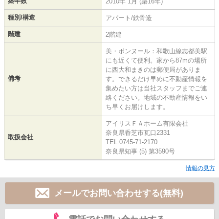
築年数
2010年 1月 (築16年)
種別/構造
アパート/鉄骨造
階建
2階建
美・ボンヌール：和歌山線志都美駅
にも近くて便利。家から87mの場所
に西大和まきのは郵便局がありま
備考
す。できるだけ早めに不動産情報を
集めたい方は当社スタッフまでご連
絡ください。地域の不動産情報をい
ち早くお届けします。
アイリスＦＡホーム有限会社
奈良県香芝市瓦口2331
取扱会社
TEL:0745-71-2170
奈良県知事 (5) 第3590号
情報の見方
メールでお問い合わせする(無料)