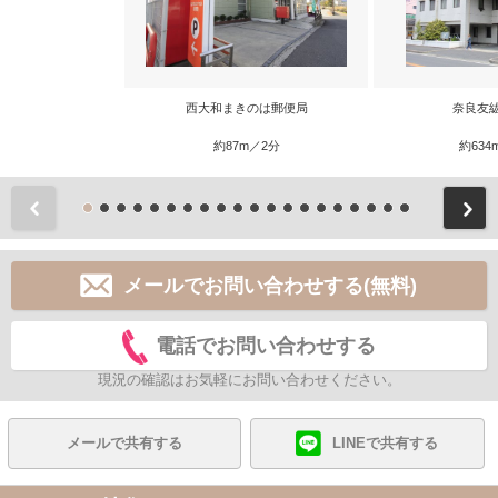
西大和まきのは郵便局
奈良友
約87m／2分
約634
前
メールでお問い合わせする(無料)
電話でお問い合わせする
現況の確認はお気軽にお問い合わせください。
メールで共有する
LINEで共有する