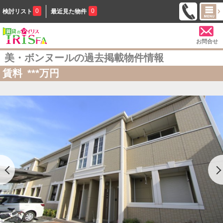
0
0
検討リスト
最近見た物件
お問合せ
美・ボンヌールの過去掲載物件情報
賃料
***
万円