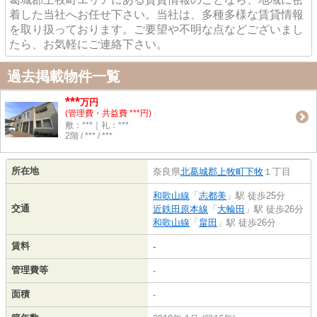
着した当社へお任せ下さい。当社は、多種多様な賃貸情報
を取り扱っております。ご要望や不明な点などございまし
たら、お気軽にご連絡下さい。
過去掲載物件一覧
***
万円
(管理費・共益費 ***円)
敷：***｜礼：***
2階 / *** / ***
所在地
奈良県
北葛城郡上牧町
下牧
１丁目
和歌山線
「
志都美
」駅 徒歩25分
交通
近鉄田原本線
「
大輪田
」駅 徒歩26分
和歌山線
「
畠田
」駅 徒歩26分
賃料
-
管理費等
-
面積
-