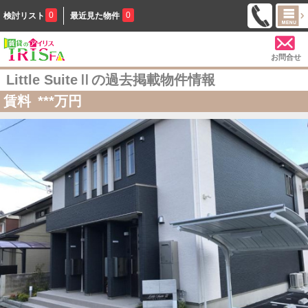
0
0
検討リスト
最近見た物件
お問合せ
Little SuiteⅡの過去掲載物件情報
賃料
***
万円