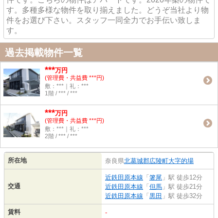
す。多種多様な物件を取り揃えました。どうぞ当社より物
件をお選び下さい。スタッフ一同全力でお手伝い致しま
す。
過去掲載物件一覧
***
万円
(管理費・共益費 ***円)
敷：***｜礼：***
1階 / *** / ***
***
万円
(管理費・共益費 ***円)
敷：***｜礼：***
2階 / *** / ***
所在地
奈良県
北葛城郡広陵町
大字的場
近鉄田原本線
「
箸尾
」駅 徒歩12分
交通
近鉄田原本線
「
但馬
」駅 徒歩21分
近鉄田原本線
「
黒田
」駅 徒歩32分
賃料
-