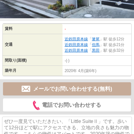
賃料
-
近鉄田原本線
「
箸尾
」駅 徒歩12分
交通
近鉄田原本線
「
但馬
」駅 徒歩21分
近鉄田原本線
「
黒田
」駅 徒歩32分
間取り(面積)
-(-)
築年月
2020年 4月(築6年)
メールでお問い合わせする(無料)
電話でお問い合わせする
ぜひ一度見ていただきたい、「Little SuiteⅡ」です。歩い
て12分ほどで駅にアクセスできる、立地の良さも魅力の物
件です。こちらの物件はアパートです。2020年築の物件で