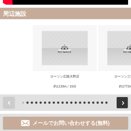
周辺施設
ローソン広陵大野店
ローソン三
約1133m／15分
約1772
前
メールでお問い合わせする(無料)