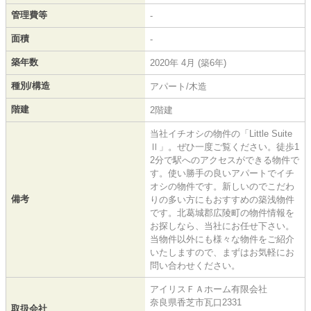
管理費等
-
面積
-
築年数
2020年 4月 (築6年)
種別/構造
アパート/木造
階建
2階建
当社イチオシの物件の「Little Suite
Ⅱ」。ぜひ一度ご覧ください。徒歩1
2分で駅へのアクセスができる物件で
す。使い勝手の良いアパートでイチ
オシの物件です。新しいのでこだわ
備考
りの多い方にもおすすめの築浅物件
です。北葛城郡広陵町の物件情報を
お探しなら、当社にお任せ下さい。
当物件以外にも様々な物件をご紹介
いたしますので、まずはお気軽にお
問い合わせください。
アイリスＦＡホーム有限会社
奈良県香芝市瓦口2331
取扱会社