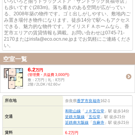
いろいろと揃うドラッグストア「サンドラッグ良福寺店」
も歩いてすぐ(283m)。落ち着きのある空間が広がってい
る、2008年築の物件です。ゴミ出しがしやすい、敷地内ご
み置き場付き物件になります。徒歩14分で駅へもアクセス
できる、魅力的な物件です。アイリスＦＡホームなら、香
芝市エリアの賃貸情報も満載。お問い合わせは0745-71-
2170またはirisfa@eco.ocn.ne.jpまでお気軽にご連絡くださ
い。
空室一覧
6.2
万
円
(管理費・共益費 3,000円)
敷：2万円｜礼：8万円
2階 / 2LDK / 62.60㎡
所在地
奈良県
香芝市
良福寺
162-1
和歌山線
「
ＪＲ五位堂
」駅 徒歩14分
交通
近鉄大阪線
「
五位堂
」駅 徒歩21分
近鉄南大阪線
「
当麻寺
」駅 徒歩21分
賃料
6.2万円