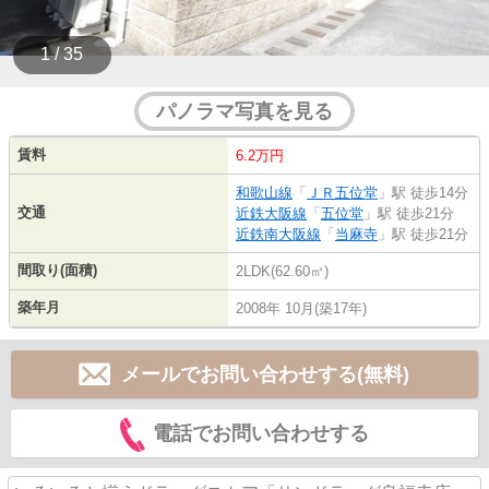
1 / 35
パノラマ写真を見る
賃料
6.2万円
和歌山線
「
ＪＲ五位堂
」駅 徒歩14分
交通
近鉄大阪線
「
五位堂
」駅 徒歩21分
近鉄南大阪線
「
当麻寺
」駅 徒歩21分
間取り(面積)
2LDK(62.60㎡)
築年月
2008年 10月(築17年)
メールでお問い合わせする(無料)
電話でお問い合わせする