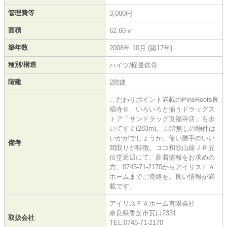
管理費等
3,000円
面積
62.60㎡
築年数
2008年 10月 (築17年)
種別/構造
ハイツ/軽量鉄骨
階建
2階建
こだわりポイント満載のPineRoots良
福寺Ｂ。いろいろと揃うドラッグス
トア「サンドラッグ良福寺店」も歩
いてすぐ(283m)。上階無しの物件は
いかがでしょうか。使い勝手のいい
備考
間取りが特徴。ココ和歌山線ＪＲ五
位堂近辺にて、新着情報をお求めの
方、0745-71-2170からアイリスＦＡ
ホームまでご連絡を。良い情報が満
載です。
アイリスＦＡホーム有限会社
奈良県香芝市瓦口2331
取扱会社
TEL:0745-71-2170