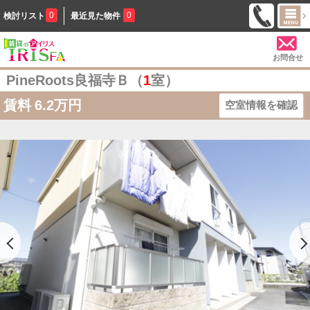
0
0
検討リスト
最近見た物件
お問合せ
PineRoots良福寺Ｂ（
1
室）
賃料
6.2万円
空室情報を確認