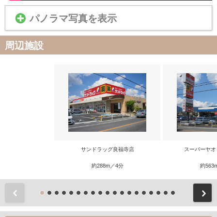
パノラマ写真を表示
周辺施設
サンドラッグ良福寺店
スーパーヤオ
約288m／4分
約563
前