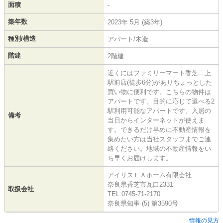
面積
-
築年数
2023年 5月 (築3年)
種別/構造
アパート/木造
階建
2階建
近くにはファミリーマート香芝二上
駅前店(徒歩6分)がありちょっとした
買い物に便利です。こちらの物件は
アパートです。目的に応じて選べる2
駅利用可能なアパートです。入居の
備考
当日からインターネットが使えま
す。できるだけ早めに不動産情報を
集めたい方は当社スタッフまでご連
絡ください。地域の不動産情報をい
ち早くお届けします。
アイリスＦＡホーム有限会社
奈良県香芝市瓦口2331
取扱会社
TEL:0745-71-2170
奈良県知事 (5) 第3590号
情報の見方