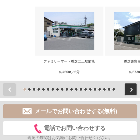
ファミリーマート香芝二上駅前店
香芝警察
約460m／6分
約573
前
メールでお問い合わせする(無料)
電話でお問い合わせする
現況の確認はお気軽にお問い合わせください。