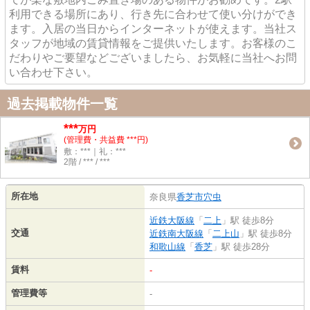
利用できる場所にあり、行き先に合わせて使い分けができ
ます。入居の当日からインターネットが使えます。当社ス
タッフが地域の賃貸情報をご提供いたします。お客様のこ
だわりやご要望などございましたら、お気軽に当社へお問
い合わせ下さい。
過去掲載物件一覧
***
万円
(管理費・共益費 ***円)
敷：***｜礼：***
2階 / *** / ***
所在地
奈良県
香芝市
穴虫
近鉄大阪線
「
二上
」駅 徒歩8分
交通
近鉄南大阪線
「
二上山
」駅 徒歩8分
和歌山線
「
香芝
」駅 徒歩28分
賃料
-
管理費等
-