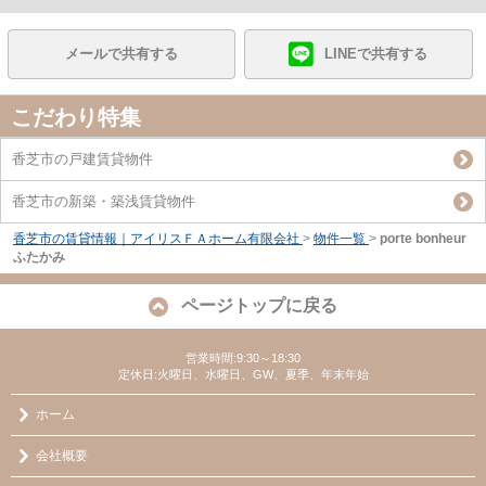
メールで共有する
LINEで共有する
こだわり特集
香芝市の戸建賃貸物件
香芝市の新築・築浅賃貸物件
香芝市の賃貸情報｜アイリスＦＡホーム有限会社
>
物件一覧
>
porte bonheur
ふたかみ
ページトップに戻る
営業時間:9:30～18:30
定休日:火曜日、水曜日、GW、夏季、年末年始
ホーム
会社概要