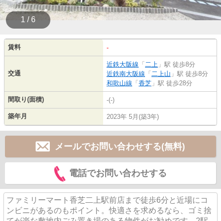
1 / 6
賃料
-
近鉄大阪線
「
二上
」駅 徒歩8分
交通
近鉄南大阪線
「
二上山
」駅 徒歩8分
和歌山線
「
香芝
」駅 徒歩28分
間取り(面積)
-(-)
築年月
2023年 5月(築3年)
メールでお問い合わせする(無料)
電話でお問い合わせする
ファミリーマート香芝二上駅前店まで徒歩6分と近場にコ
ンビニがあるのもポイント。快適さを求めるなら、ゴミ捨
てが楽な敷地内ごみ置き場のある物件がお勧めです。2駅