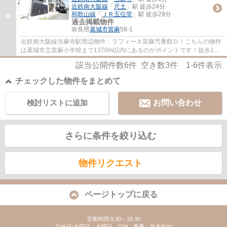
近鉄南大阪線
「
尺土
」駅 徒歩24分
和歌山線
「
ＪＲ五位堂
」駅 徒歩29分
過去掲載物件
奈良県
葛城市
當麻
58-1
近鉄南大阪線当麻寺駅周辺物件：ラフィーネ當麻弐番館Ｄ！こちらの物件
は葛城市立當麻小学校まで1370m以内にあるのがポイントです！徒歩1分
の位置に駅がある物件です！葛城市の地域情...
該当公開件数
6
件 空き数
3
件
1-6
件表示
チェックした物件をまとめて
検討リストに追加
お問い合わせ
さらに条件を絞り込む
物件リクエスト
ページトップに戻る
営業時間:9:30～18:30
定休日:火曜日、水曜日、GW、夏季、年末年始