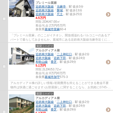
プレミール當麻
近鉄南大阪線
「
当麻寺
」駅 徒歩3分
近鉄南大阪線
「
磐城
」駅 徒歩13分
近鉄南大阪線
「
尺土
」駅 徒歩25分
4.5万円
間取:
2DK/47.00㎡
敷金/礼金:
2万円/5万円
奈良県
葛城市
當麻
60-4
「プレミール當麻」のここがイチオシ。開放感溢れるバルコニーのあるア
パートで暮らしてみませんか。葛城市にある近鉄南大阪線当麻寺近くに住
む予定の方は、0745-71-2170からお気軽に...
賃貸｜ハイツ
アルカディアＡ棟
近鉄南大阪線
「
二上神社口
」駅 徒歩2分
近鉄大阪線
「
近鉄下田
」駅 徒歩24分
和歌山線
「
香芝
」駅 徒歩29分
5.1万円
間取:
2LDK/53.72㎡
敷金/礼金:
0万円/0万円
奈良県
葛城市
加守
575-3
アルカディアＡ棟の詳しい情報♪初期費用を抑えることができる敷金不要
物件は快適に過ごせます♪お部屋探しに関することなら、お気軽に0745-
71-2170、irisfa@eco.ocn.ne.jpからアイリス...
賃貸｜ハイツ
アルカディアＡ棟
近鉄南大阪線
「
二上神社口
」駅 徒歩2分
近鉄大阪線
「
近鉄下田
」駅 徒歩24分
和歌山線
「
香芝
」駅 徒歩29分