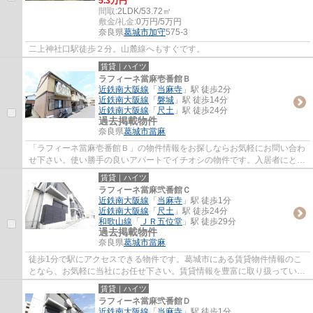
5.3万円
間取:
2LDK/53.72㎡
敷金/礼金:
0万円/5万円
奈良県
葛城市
加守
575-3
二上神社口駅徒歩２分。山麓線へもすぐです。
賃貸｜ハイツ
ラフィーネ當麻壱番館Ｂ
近鉄南大阪線
「
当麻寺
」駅 徒歩2分
近鉄南大阪線
「
磐城
」駅 徒歩14分
近鉄南大阪線
「
尺土
」駅 徒歩24分
過去掲載物件
奈良県
葛城市
當麻
「ラフィーネ當麻壱番館Ｂ」の物件情報をお探しならお気軽にお問い合わ
せ下さい。使い勝手の良いアパートでイチオシの物件です。入居者にとっ
ても扱いやすい敷地内ごみ置き場がついて...
賃貸｜ハイツ
ラフィーネ當麻弐番館Ｃ
近鉄南大阪線
「
当麻寺
」駅 徒歩1分
近鉄南大阪線
「
尺土
」駅 徒歩24分
和歌山線
「
ＪＲ五位堂
」駅 徒歩29分
過去掲載物件
奈良県
葛城市
當麻
徒歩1分で駅にアクセスできる物件です。葛城市にある賃貸物件情報のこ
となら、お気軽に当社にお任せ下さい。賃貸情報を豊富に取り扱っている
ので、お客様の希望に合わせた物件のご紹介...
賃貸｜ハイツ
ラフィーネ當麻弐番館Ｄ
近鉄南大阪線
「
当麻寺
」駅 徒歩1分