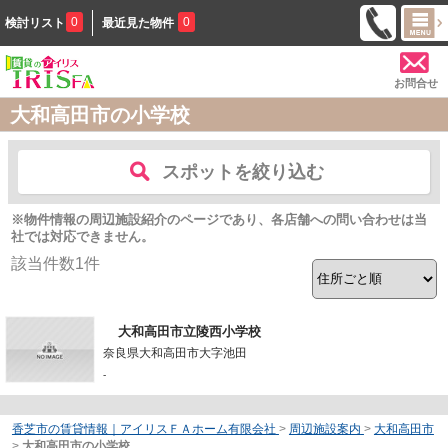
0
0
検討リスト
最近見た物件
お問合せ
大和高田市の小学校
スポットを絞り込む
※物件情報の周辺施設紹介のページであり、各店舗への問い合わせは当
社では対応できません。
該当件数
1
件
大和高田市立陵西小学校
奈良県大和高田市大字池田
-
香芝市の賃貸情報｜アイリスＦＡホーム有限会社
>
周辺施設案内
>
大和高田市
>
大和高田市の小学校