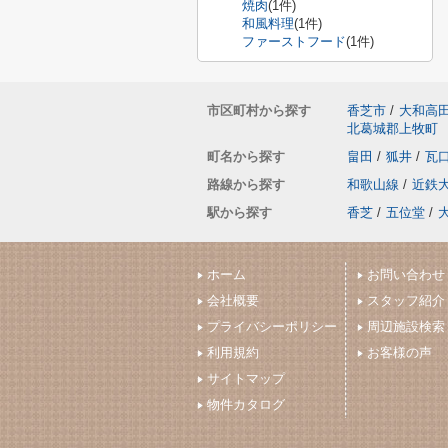
焼肉
(1件)
和風料理
(1件)
ファーストフード
(1件)
市区町村から探す
香芝市
/
大和高
北葛城郡上牧町
町名から探す
畠田
/
狐井
/
瓦
路線から探す
和歌山線
/
近鉄
駅から探す
香芝
/
五位堂
/
ホーム
お問い合わせ
会社概要
スタッフ紹介
プライバシーポリシー
周辺施設検索
利用規約
お客様の声
サイトマップ
物件カタログ