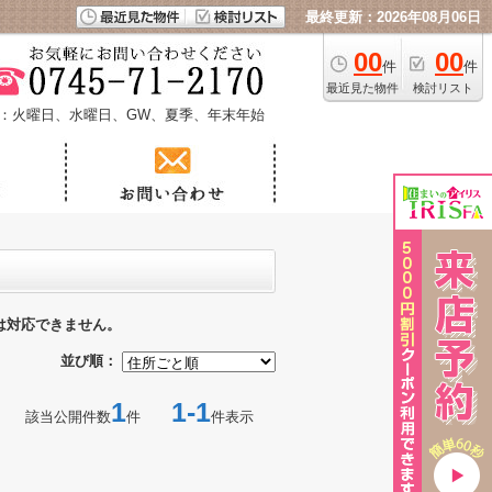
最終更新：2026年08月06日
00
00
件
件
最近見た物件
検討リスト
：火曜日、水曜日、GW、夏季、年末年始
は対応できません。
並び順：
1
1-1
該当公開件数
件
件表示