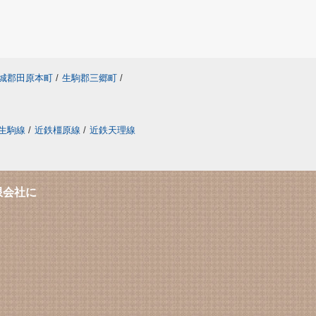
城郡田原本町
/
生駒郡三郷町
/
生駒線
/
近鉄橿原線
/
近鉄天理線
限会社に