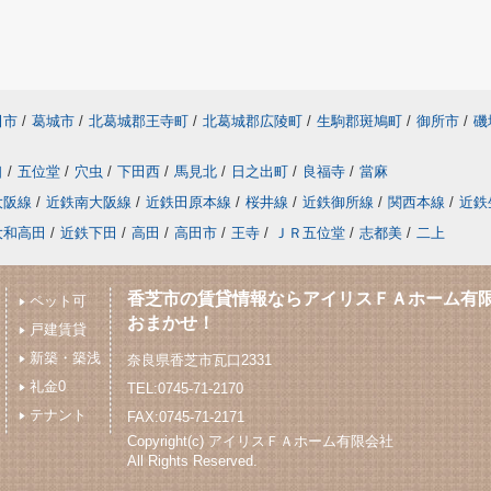
田市
/
葛城市
/
北葛城郡王寺町
/
北葛城郡広陵町
/
生駒郡斑鳩町
/
御所市
/
磯
口
/
五位堂
/
穴虫
/
下田西
/
馬見北
/
日之出町
/
良福寺
/
當麻
大阪線
/
近鉄南大阪線
/
近鉄田原本線
/
桜井線
/
近鉄御所線
/
関西本線
/
近鉄
大和高田
/
近鉄下田
/
高田
/
高田市
/
王寺
/
ＪＲ五位堂
/
志都美
/
二上
香芝市の賃貸情報ならアイリスＦＡホーム有
ペット可
おまかせ！
戸建賃貸
新築・築浅
奈良県香芝市瓦口2331
礼金0
TEL:0745-71-2170
テナント
FAX:0745-71-2171
Copyright(c) アイリスＦＡホーム有限会社
All Rights Reserved.