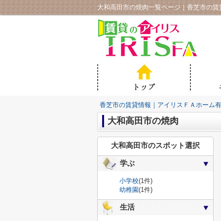
大和高田市の焼肉一覧ページ｜香芝市の賃
香芝市の賃貸情報｜アイリスＦＡホーム
大和高田市の焼肉
大和高田市のスポット選択
学ぶ
小学校
(1件)
幼稚園
(1件)
生活