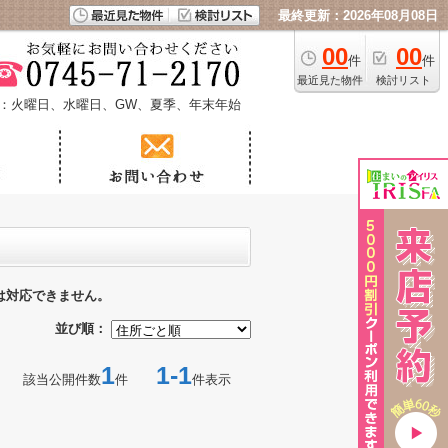
最終更新：2026年08月08日
00
00
件
件
最近見た物件
検討リスト
：火曜日、水曜日、GW、夏季、年末年始
は対応できません。
並び順：
1
1-1
該当公開件数
件
件表示