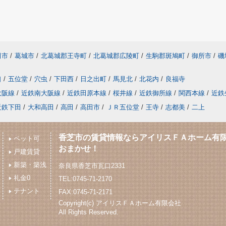
田市
/
葛城市
/
北葛城郡王寺町
/
北葛城郡広陵町
/
生駒郡斑鳩町
/
御所市
/
磯
口
/
五位堂
/
穴虫
/
下田西
/
日之出町
/
馬見北
/
北花内
/
良福寺
大阪線
/
近鉄南大阪線
/
近鉄田原本線
/
桜井線
/
近鉄御所線
/
関西本線
/
近鉄
近鉄下田
/
大和高田
/
高田
/
高田市
/
ＪＲ五位堂
/
王寺
/
志都美
/
二上
香芝市の賃貸情報ならアイリスＦＡホーム有
ペット可
おまかせ！
戸建賃貸
新築・築浅
奈良県香芝市瓦口2331
礼金0
TEL:0745-71-2170
テナント
FAX:0745-71-2171
Copyright(c) アイリスＦＡホーム有限会社
All Rights Reserved.