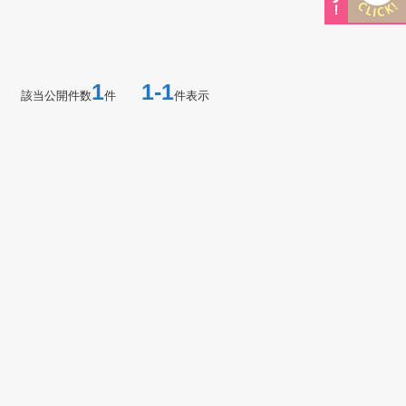
1
1-1
該当公開件数
件
件表示