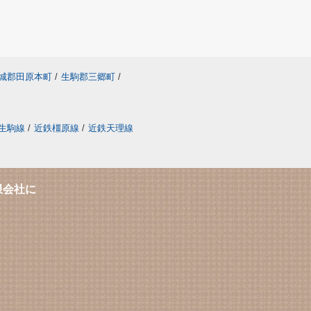
城郡田原本町
/
生駒郡三郷町
/
生駒線
/
近鉄橿原線
/
近鉄天理線
限会社に