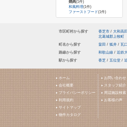
焼肉
(1件)
和風料理
(1件)
ファーストフード
(1件)
市区町村から探す
香芝市
/
大和高
北葛城郡上牧町
町名から探す
畠田
/
狐井
/
瓦
路線から探す
和歌山線
/
近鉄
駅から探す
香芝
/
五位堂
/
ホーム
お問い合わせ
会社概要
スタッフ紹介
プライバシーポリシー
周辺施設検索
利用規約
お客様の声
サイトマップ
物件カタログ