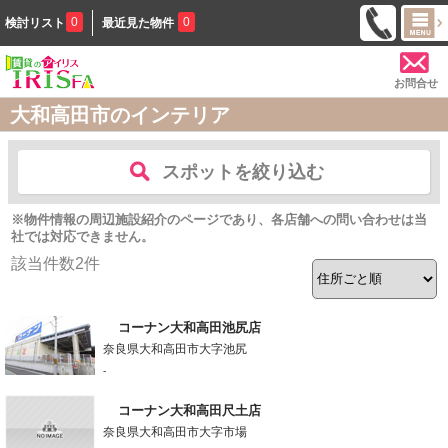
0
0
検討リスト
最近見た物件
お問合せ
大和高田市のインテリア
スポットを絞り込む
※物件情報の周辺施設紹介のページであり、各店舗への問い合わせは当
社では対応できません。
該当件数
2
件
コーナン大和高田池尻店
奈良県大和高田市大字池尻
-
コーナン大和高田尺土店
奈良県大和高田市大字市場