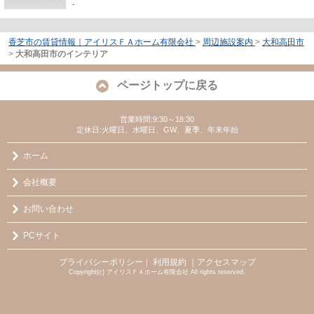
-
香芝市の賃貸情報｜アイリスＦＡホーム有限会社
>
周辺施設案内
>
大和高田市
>
大和高田市のインテリア
ページトップに戻る
営業時間:9:30～18:30
定休日:火曜日、水曜日、GW、夏季、年末年始
ホーム
会社概要
お問い合わせ
PCサイト
プライバシーポリシー
利用規約
｜アクセスマップ
｜
Copyright(c) アイリスＦＡホーム有限会社 All rights reserved.